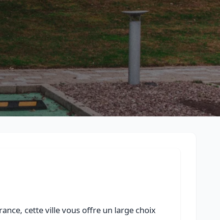
Retour à la liste des métiers
CGU
-
Confidentialité
- Service proposé par
ViteUnDevis.com
-
Vous 
ance, cette ville vous offre un large choix