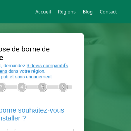
Accueil
Régions
Blog
Contact
Devis Pose de borne de
recharge
En 5 minutes, demandez
3 devis compara
aux
electriciens
dans votre région.
Gratuit, sans pub et sans engagement.
1
2
3
4
5