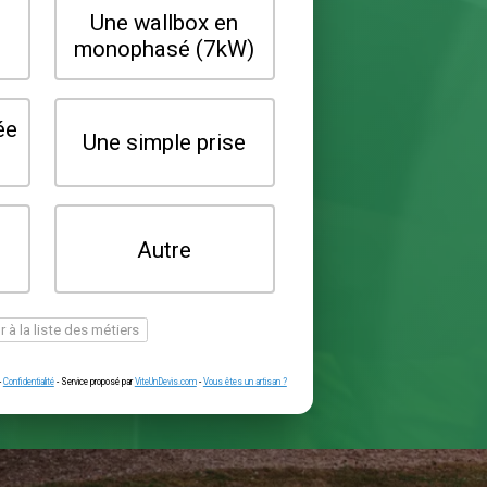
Quel type de borne souhaitez-vo
installer ?
Une wallbox en
Une wallbox 
triphasé (22kW)
monophasé (7
Une prise renforcée
Une simple pr
(type greenup)
Je ne sais pas
Autre
encore