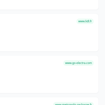
www.lidl.fr
www.go-electra.com
www.metropolis-recharge.fr