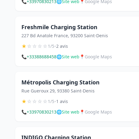
📞
+33970830213
🌐
Site web
📍
Google Maps
Freshmile Charging Station
227 Bd Anatole France, 93200 Saint-Denis
★
☆
☆
☆
☆
•
1/5
2 avis
📞
+33388688458
🌐
Site web
📍
Google Maps
Métropolis Charging Station
Rue Gueroux 29, 93380 Saint-Denis
★
☆
☆
☆
☆
•
1/5
1 avis
📞
+33970830213
🌐
Site web
📍
Google Maps
INDIGO Charging Station