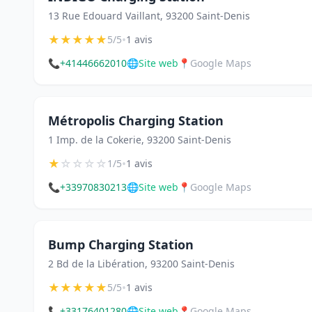
13 Rue Edouard Vaillant, 93200 Saint-Denis
★
★
★
★
★
•
5/5
1 avis
📞
+41446662010
🌐
Site web
📍
Google Maps
Métropolis Charging Station
1 Imp. de la Cokerie, 93200 Saint-Denis
★
☆
☆
☆
☆
•
1/5
1 avis
📞
+33970830213
🌐
Site web
📍
Google Maps
Bump Charging Station
2 Bd de la Libération, 93200 Saint-Denis
★
★
★
★
★
•
5/5
1 avis
📞
+33176401280
🌐
Site web
📍
Google Maps