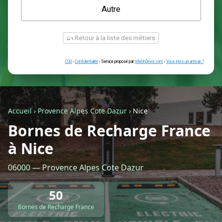
Une prise renforcée (type greenup)
Une simple prise
Je ne sais pas encore
Autre
Accueil
›
Provence Alpes Cote Dazur
›
Nice
Bornes de Recharge France
à Nice
Retour à la liste des métiers
06000 — Provence Alpes Cote Dazur
CGU
-
Confidentialité
- Service proposé par
ViteUnDevis.com
-
Vous êtes
50
Bornes de Recharge France