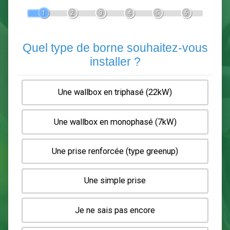
Devis Pose de borne de recha
En 5 minutes, demandez
3 devis comparatifs
electriciens
dans votre région.
Gratuit, sans pub et sans engagement.
1
2
3
4
5
6
Quel type de borne souhaitez-
installer ?
Une wallbox en triphasé (22kW)
Une wallbox en monophasé (7kW)