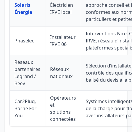
Solaris
Électricien
approche conseil et i
Énergie
IRVE local
conformes aux norm
particuliers et petite
Interventions Nice–C
Installateur
Phaselec
IRVE, réseau d’instal
IRVE 06
plateformes spéciali
Réseaux
Sélection d’installate
partenaires
Réseaux
contrôle des qualifi
Legrand /
nationaux
balisé du devis à la 
Beev
Opérateurs
Car2Plug,
Systèmes intelligents
et
Borne For
de la charge pour flo
solutions
You
avec installateurs pa
connectées