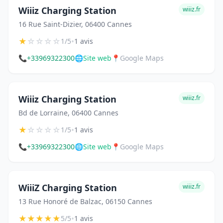
Wiiiz Charging Station
wiiiz.fr
16 Rue Saint-Dizier, 06400 Cannes
★
☆
☆
☆
☆
•
1/5
1 avis
📞
+33969322300
🌐
Site web
📍
Google Maps
Wiiiz Charging Station
wiiiz.fr
Bd de Lorraine, 06400 Cannes
★
☆
☆
☆
☆
•
1/5
1 avis
📞
+33969322300
🌐
Site web
📍
Google Maps
WiiiZ Charging Station
wiiiz.fr
13 Rue Honoré de Balzac, 06150 Cannes
★
★
★
★
★
•
5/5
1 avis