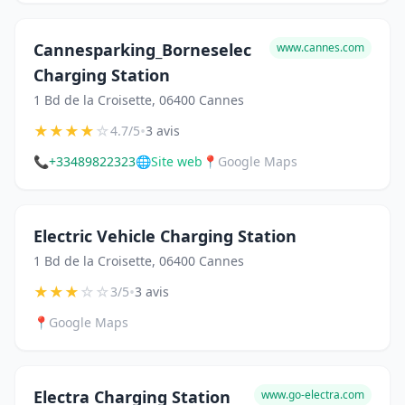
Cannesparking_Borneselec
www.cannes.com
Charging Station
1 Bd de la Croisette, 06400 Cannes
★
★
★
★
☆
•
4.7/5
3 avis
📞
+33489822323
🌐
Site web
📍
Google Maps
Electric Vehicle Charging Station
1 Bd de la Croisette, 06400 Cannes
★
★
★
☆
☆
•
3/5
3 avis
📍
Google Maps
Electra Charging Station
www.go-electra.com