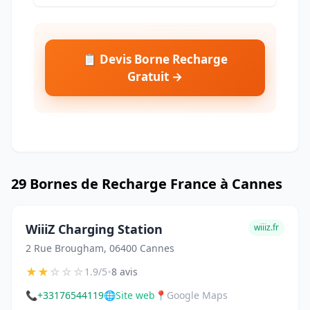
📋 Devis Borne Recharge
Gratuit →
29 Bornes de Recharge France à Cannes
WiiiZ Charging Station
wiiiz.fr
2 Rue Brougham, 06400 Cannes
★
★
☆
☆
☆
•
1.9/5
8 avis
📞
+33176544119
🌐
Site web
📍
Google Maps