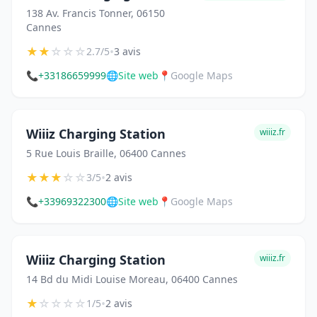
138 Av. Francis Tonner, 06150
Cannes
★
★
☆
☆
☆
•
2.7/5
3 avis
📞
+33186659999
🌐
Site web
📍
Google Maps
Wiiiz Charging Station
wiiiz.fr
5 Rue Louis Braille, 06400 Cannes
★
★
★
☆
☆
•
3/5
2 avis
📞
+33969322300
🌐
Site web
📍
Google Maps
Wiiiz Charging Station
wiiiz.fr
14 Bd du Midi Louise Moreau, 06400 Cannes
★
☆
☆
☆
☆
•
1/5
2 avis