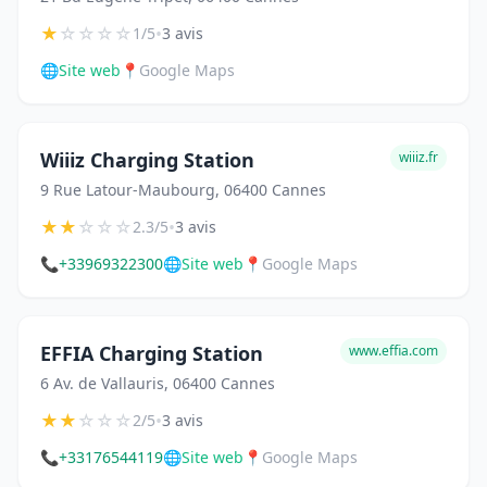
★
☆
☆
☆
☆
•
1/5
3 avis
🌐
Site web
📍
Google Maps
Wiiiz Charging Station
wiiiz.fr
9 Rue Latour-Maubourg, 06400 Cannes
★
★
☆
☆
☆
•
2.3/5
3 avis
📞
+33969322300
🌐
Site web
📍
Google Maps
EFFIA Charging Station
www.effia.com
6 Av. de Vallauris, 06400 Cannes
★
★
☆
☆
☆
•
2/5
3 avis
📞
+33176544119
🌐
Site web
📍
Google Maps