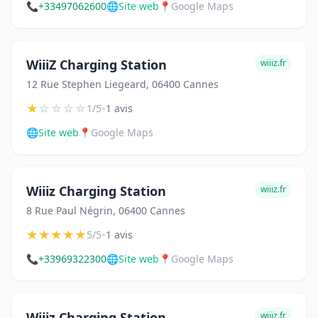
📞
+33497062600
🌐
Site web
📍
Google Maps
WiiiZ Charging Station
wiiiz.fr
12 Rue Stephen Liegeard, 06400 Cannes
★
☆
☆
☆
☆
•
1/5
1 avis
🌐
Site web
📍
Google Maps
Wiiiz Charging Station
wiiiz.fr
8 Rue Paul Négrin, 06400 Cannes
★
★
★
★
★
•
5/5
1 avis
📞
+33969322300
🌐
Site web
📍
Google Maps
Wiiiz Charging Station
wiiiz.fr