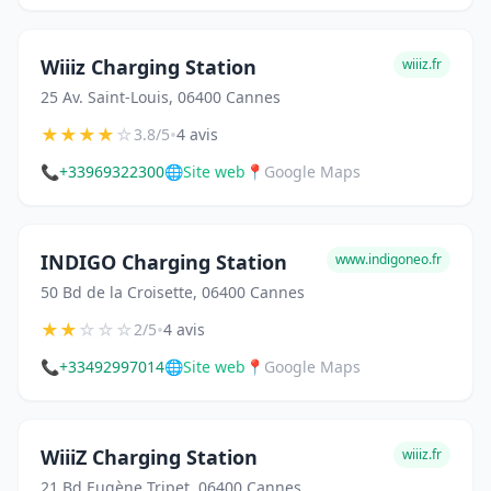
Wiiiz Charging Station
wiiiz.fr
25 Av. Saint-Louis, 06400 Cannes
★
★
★
★
☆
•
3.8/5
4 avis
📞
+33969322300
🌐
Site web
📍
Google Maps
INDIGO Charging Station
www.indigoneo.fr
50 Bd de la Croisette, 06400 Cannes
★
★
☆
☆
☆
•
2/5
4 avis
📞
+33492997014
🌐
Site web
📍
Google Maps
WiiiZ Charging Station
wiiiz.fr
21 Bd Eugène Tripet, 06400 Cannes