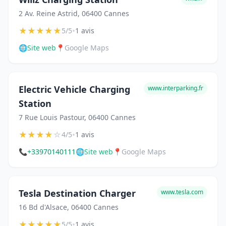
2 Av. Reine Astrid, 06400 Cannes
★
★
★
★
★
•
5/5
1 avis
🌐
Site web
📍
Google Maps
Electric Vehicle Charging
www.interparking.fr
Station
7 Rue Louis Pastour, 06400 Cannes
★
★
★
★
☆
•
4/5
1 avis
📞
+33970140111
🌐
Site web
📍
Google Maps
Tesla Destination Charger
www.tesla.com
16 Bd d'Alsace, 06400 Cannes
★
★
★
★
★
•
5/5
1 avis