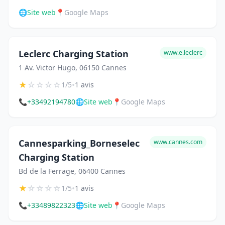
🌐
Site web
📍
Google Maps
Leclerc Charging Station
www.e.leclerc
1 Av. Victor Hugo, 06150 Cannes
★
☆
☆
☆
☆
•
1/5
1 avis
📞
+33492194780
🌐
Site web
📍
Google Maps
Cannesparking_Borneselec
www.cannes.com
Charging Station
Bd de la Ferrage, 06400 Cannes
★
☆
☆
☆
☆
•
1/5
1 avis
📞
+33489822323
🌐
Site web
📍
Google Maps