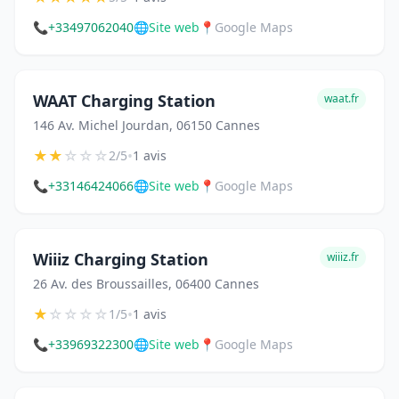
📞
+33497062040
🌐
Site web
📍
Google Maps
WAAT Charging Station
waat.fr
146 Av. Michel Jourdan, 06150 Cannes
★
★
☆
☆
☆
•
2/5
1 avis
📞
+33146424066
🌐
Site web
📍
Google Maps
Wiiiz Charging Station
wiiiz.fr
26 Av. des Broussailles, 06400 Cannes
★
☆
☆
☆
☆
•
1/5
1 avis
📞
+33969322300
🌐
Site web
📍
Google Maps