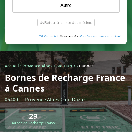
Une prise renforcée (type greenup)
Une simple prise
Je ne sais pas encore
Autre
Accueil
›
Provence Alpes Cote Dazur
›
Cannes
Bornes de Recharge France
à Cannes
Retour à la liste des métiers
06400 — Provence Alpes Cote Dazur
CGU
-
Confidentialité
- Service proposé par
ViteUnDevis.com
-
Vous êtes
29
Bornes de Recharge France