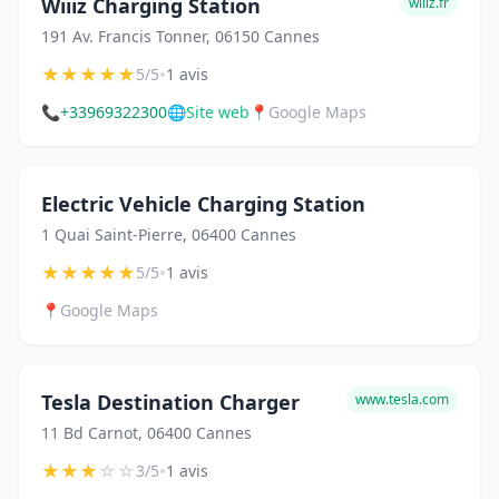
Wiiiz Charging Station
wiiiz.fr
191 Av. Francis Tonner, 06150 Cannes
★
★
★
★
★
•
5/5
1 avis
📞
+33969322300
🌐
Site web
📍
Google Maps
Electric Vehicle Charging Station
1 Quai Saint-Pierre, 06400 Cannes
★
★
★
★
★
•
5/5
1 avis
📍
Google Maps
Tesla Destination Charger
www.tesla.com
11 Bd Carnot, 06400 Cannes
★
★
★
☆
☆
•
3/5
1 avis