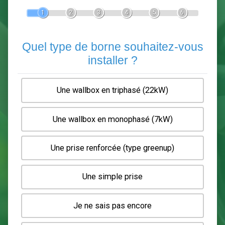
Devis Pose de borne de recha
En 5 minutes, demandez
3 devis comparatifs
electriciens
dans votre région.
Gratuit, sans pub et sans engagement.
1
2
3
4
5
6
Quel type de borne souhaitez-
installer ?
Une wallbox en triphasé (22kW)
Une wallbox en monophasé (7kW)