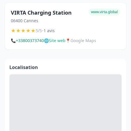
VIRTA Charging Station
www.virta.global
06400 Cannes
★
★
★
★
★
•
5/5
1 avis
📞
+33800373740
🌐
Site web
📍
Google Maps
Localisation