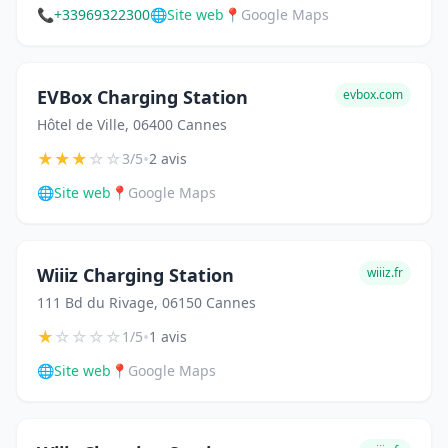
📞
+33969322300
🌐
Site web
📍
Google Maps
EVBox Charging Station
evbox.com
Hôtel de Ville, 06400 Cannes
★
★
★
☆
☆
•
3/5
2 avis
🌐
Site web
📍
Google Maps
Wiiiz Charging Station
wiiiz.fr
111 Bd du Rivage, 06150 Cannes
★
☆
☆
☆
☆
•
1/5
1 avis
🌐
Site web
📍
Google Maps