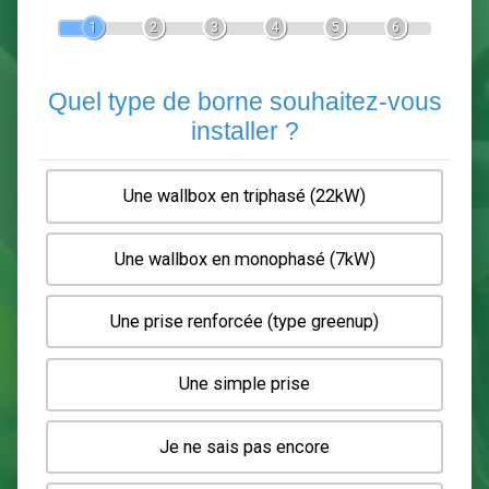
Devis Pose de borne de recha
En 5 minutes, demandez
3 devis comparatifs
electriciens
dans votre région.
Gratuit, sans pub et sans engagement.
1
2
3
4
5
6
Quel type de borne souhaitez-
installer ?
Une wallbox en triphasé (22kW)
Une wallbox en monophasé (7kW)