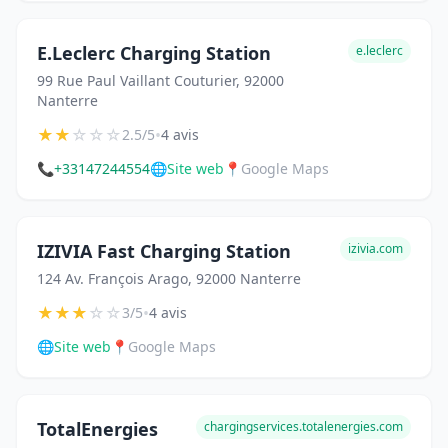
E.Leclerc Charging Station
e.leclerc
99 Rue Paul Vaillant Couturier, 92000
Nanterre
★
★
☆
☆
☆
•
2.5/5
4 avis
📞
+33147244554
🌐
Site web
📍
Google Maps
IZIVIA Fast Charging Station
izivia.com
124 Av. François Arago, 92000 Nanterre
★
★
★
☆
☆
•
3/5
4 avis
🌐
Site web
📍
Google Maps
TotalEnergies
chargingservices.totalenergies.com