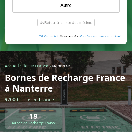
Une prise renforcée (type greenup)
Une simple prise
Je ne sais pas encore
Autre
Accueil
›
Ile De France
›
Nanterre
Bornes de Recharge France
à Nanterre
Retour à la liste des métiers
92000 — Ile De France
CGU
-
Confidentialité
- Service proposé par
ViteUnDevis.com
-
Vous êtes
18
Bornes de Recharge France