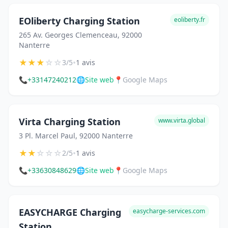
EOliberty Charging Station
eoliberty.fr
265 Av. Georges Clemenceau, 92000
Nanterre
★
★
★
☆
☆
•
3/5
1 avis
📞
+33147240212
🌐
Site web
📍
Google Maps
Virta Charging Station
www.virta.global
3 Pl. Marcel Paul, 92000 Nanterre
★
★
☆
☆
☆
•
2/5
1 avis
📞
+33630848629
🌐
Site web
📍
Google Maps
EASYCHARGE Charging
easycharge-services.com
Station