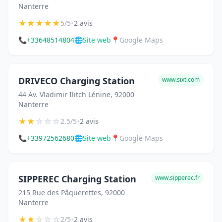
Nanterre
★
★
★
★
★
•
5/5
2 avis
📞
+33648514804
🌐
Site web
📍
Google Maps
DRIVECO Charging Station
www.sixt.com
44 Av. Vladimir Ilitch Lénine, 92000
Nanterre
★
★
☆
☆
☆
•
2.5/5
2 avis
📞
+33972562680
🌐
Site web
📍
Google Maps
SIPPEREC Charging Station
www.sipperec.fr
215 Rue des Pâquerettes, 92000
Nanterre
★
★
☆
☆
☆
•
2/5
2 avis