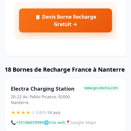
📋 Devis Borne Recharge
Gratuit →
18 Bornes de Recharge France à Nanterre
Electra Charging Station
www.go-electra.com
20-22 Av. Pablo Picasso, 92000
Nanterre
★
★
★
★
☆
•
3.8/5
14 avis
📞
+33186659999
🌐
Site web
📍
Google Maps