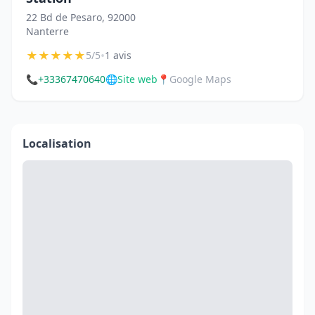
22 Bd de Pesaro, 92000
Nanterre
★
★
★
★
★
•
5/5
1 avis
📞
+33367470640
🌐
Site web
📍
Google Maps
Localisation