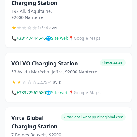
Charging Station
192 All. d'Aquitaine,
92000 Nanterre
★
☆
☆
☆
☆
•
1/5
4 avis
📞
+33147444546
🌐
Site web
📍
Google Maps
VOLVO Charging Station
driveco.com
53 Av. du Maréchal Joffre, 92000 Nanterre
★
★
☆
☆
☆
•
2.5/5
4 avis
📞
+33972562680
🌐
Site web
📍
Google Maps
Virta Global
virtaglobal.webapp.virtaglobal.com
Charging Station
7 Bd des Bouvets, 92000