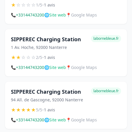
★
☆
☆
☆
☆
•
1/5
1 avis
📞
+33144743200
🌐
Site web
📍
Google Maps
SIPPEREC Charging Station
labornebleue.fr
1 Av. Hoche, 92000 Nanterre
★
★
☆
☆
☆
•
2/5
1 avis
📞
+33144743200
🌐
Site web
📍
Google Maps
SIPPEREC Charging Station
labornebleue.fr
94 All. de Gascogne, 92000 Nanterre
★
★
★
★
★
•
5/5
1 avis
📞
+33144743200
🌐
Site web
📍
Google Maps