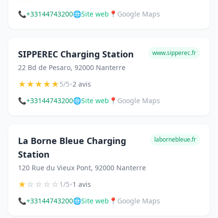
📞
+33144743200
🌐
Site web
📍
Google Maps
SIPPEREC Charging Station
www.sipperec.fr
22 Bd de Pesaro, 92000 Nanterre
★
★
★
★
★
•
5/5
2 avis
📞
+33144743200
🌐
Site web
📍
Google Maps
La Borne Bleue Charging
labornebleue.fr
Station
120 Rue du Vieux Pont, 92000 Nanterre
★
☆
☆
☆
☆
•
1/5
1 avis
📞
+33144743200
🌐
Site web
📍
Google Maps