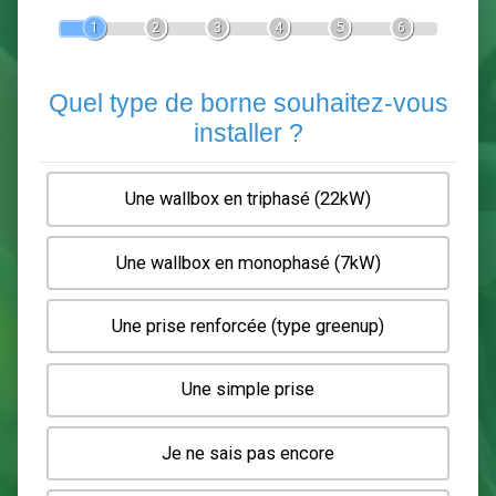
Devis Pose de borne de recha
En 5 minutes, demandez
3 devis comparatifs
electriciens
dans votre région.
Gratuit, sans pub et sans engagement.
1
2
3
4
5
6
Quel type de borne souhaitez-
installer ?
Une wallbox en triphasé (22kW)
Une wallbox en monophasé (7kW)