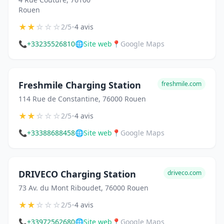
Rouen
★
★
☆
☆
☆
•
2/5
4 avis
📞
+33235526810
🌐
Site web
📍
Google Maps
Freshmile Charging Station
freshmile.com
114 Rue de Constantine, 76000 Rouen
★
★
☆
☆
☆
•
2/5
4 avis
📞
+33388688458
🌐
Site web
📍
Google Maps
DRIVECO Charging Station
driveco.com
73 Av. du Mont Riboudet, 76000 Rouen
★
★
☆
☆
☆
•
2/5
4 avis
📞
+33972562680
🌐
Site web
📍
Google Maps