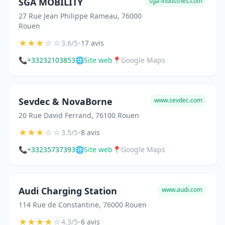
SGA MOBILITY
sga-industries.com
27 Rue Jean Philippe Rameau, 76000
Rouen
★
★
★
☆
☆
•
3.6/5
17 avis
📞
+33232103853
🌐
Site web
📍
Google Maps
Sevdec & NovaBorne
www.sevdec.com
20 Rue David Ferrand, 76100 Rouen
★
★
★
☆
☆
•
3.5/5
8 avis
📞
+33235737393
🌐
Site web
📍
Google Maps
Audi Charging Station
www.audi.com
114 Rue de Constantine, 76000 Rouen
★
★
★
★
☆
•
4.3/5
6 avis