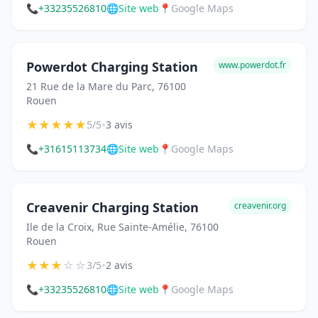
📞
+33235526810
🌐
Site web
📍
Google Maps
Powerdot Charging Station
www.powerdot.fr
21 Rue de la Mare du Parc, 76100
Rouen
★
★
★
★
★
•
5/5
3 avis
📞
+31615113734
🌐
Site web
📍
Google Maps
Creavenir Charging Station
creavenir.org
Ile de la Croix, Rue Sainte-Amélie, 76100
Rouen
★
★
★
☆
☆
•
3/5
2 avis
📞
+33235526810
🌐
Site web
📍
Google Maps