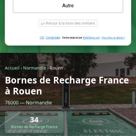
Une prise renforcée (type greenup)
Une simple prise
Je ne sais pas encore
Autre
Accueil
›
Normandie
›
Rouen
Bornes de Recharge France
à Rouen
Retour à la liste des métiers
76000 — Normandie
CGU
-
Confidentialité
- Service proposé par
ViteUnDevis.com
-
Vous êtes
34
Bornes de Recharge France