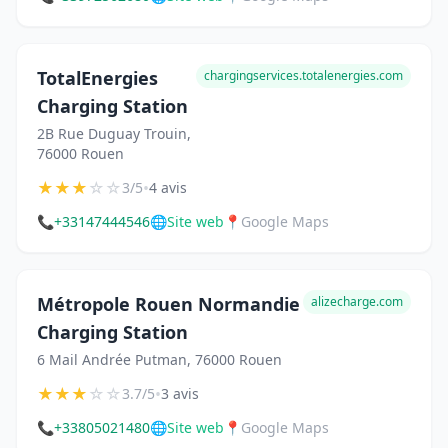
TotalEnergies
chargingservices.totalenergies.com
Charging Station
2B Rue Duguay Trouin,
76000 Rouen
★
★
★
☆
☆
•
3/5
4 avis
📞
+33147444546
🌐
Site web
📍
Google Maps
Métropole Rouen Normandie
alizecharge.com
Charging Station
6 Mail Andrée Putman, 76000 Rouen
★
★
★
☆
☆
•
3.7/5
3 avis
📞
+33805021480
🌐
Site web
📍
Google Maps