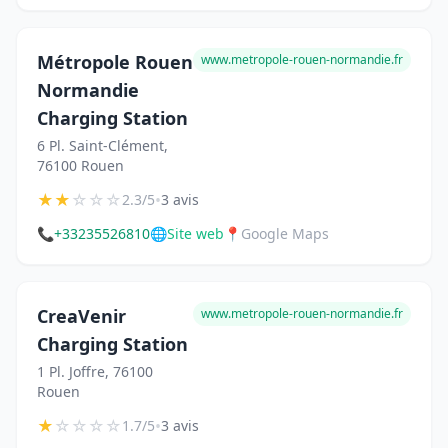
Métropole Rouen
www.metropole-rouen-normandie.fr
Normandie
Charging Station
6 Pl. Saint-Clément,
76100 Rouen
★
★
☆
☆
☆
•
2.3/5
3 avis
📞
+33235526810
🌐
Site web
📍
Google Maps
CreaVenir
www.metropole-rouen-normandie.fr
Charging Station
1 Pl. Joffre, 76100
Rouen
★
☆
☆
☆
☆
•
1.7/5
3 avis