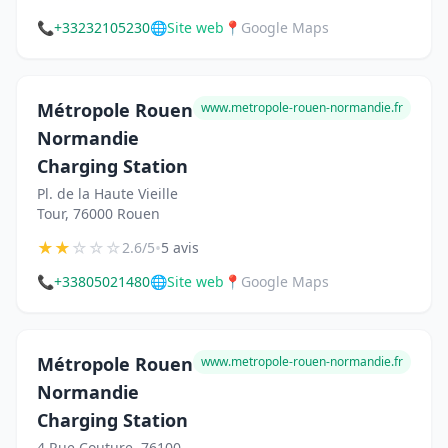
📞
+33232105230
🌐
Site web
📍
Google Maps
Métropole Rouen
www.metropole-rouen-normandie.fr
Normandie
Charging Station
Pl. de la Haute Vieille
Tour, 76000 Rouen
★
★
☆
☆
☆
•
2.6/5
5 avis
📞
+33805021480
🌐
Site web
📍
Google Maps
Métropole Rouen
www.metropole-rouen-normandie.fr
Normandie
Charging Station
4 Rue Couture, 76100