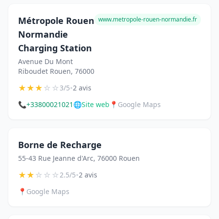
Métropole Rouen
www.metropole-rouen-normandie.fr
Normandie
Charging Station
Avenue Du Mont
Riboudet Rouen, 76000
★
★
★
☆
☆
•
3/5
2 avis
📞
+33800021021
🌐
Site web
📍
Google Maps
Borne de Recharge
55-43 Rue Jeanne d'Arc, 76000 Rouen
★
★
☆
☆
☆
•
2.5/5
2 avis
📍
Google Maps