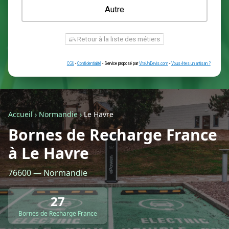
Une prise renforcée (type greenup)
Une simple prise
Je ne sais pas encore
Autre
Accueil
›
Normandie
›
Le Havre
Bornes de Recharge France
à Le Havre
Retour à la liste des métiers
76600 — Normandie
CGU
-
Confidentialité
- Service proposé par
ViteUnDevis.com
-
Vous êtes
27
Bornes de Recharge France