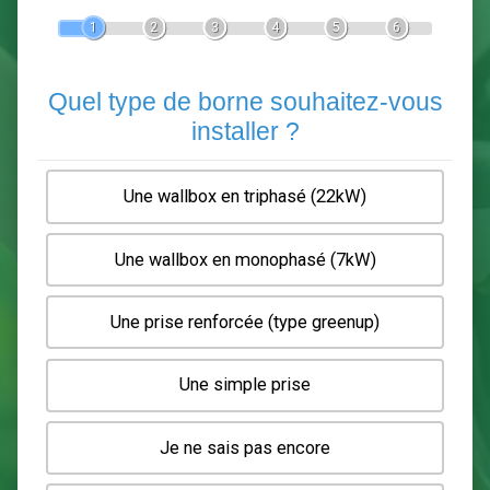
Devis Pose de borne de recha
En 5 minutes, demandez
3 devis comparatifs
electriciens
dans votre région.
Gratuit, sans pub et sans engagement.
1
2
3
4
5
6
Quel type de borne souhaitez-
installer ?
Une wallbox en triphasé (22kW)
Une wallbox en monophasé (7kW)