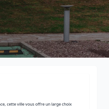
Retour à la liste des métiers
CGU
-
Confidentialité
- Service proposé par
ViteUnDevis.com
-
Vous 
, cette ville vous offre un large choix