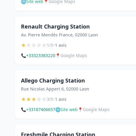
🌐
Site web
📍
Google Maps
Renault Charging Station
Av. Pierre Mendès France, 02000 Laon
★
☆
☆
☆
☆
•
1/5
1 avis
📞
+33323383220
📍
Google Maps
Allego Charging Station
Rue Nicolas Appert 6, 02000 Laon
★
★
★
☆
☆
•
3/5
1 avis
📞
+33187406657
🌐
Site web
📍
Google Maps
Freshmile Charging Station