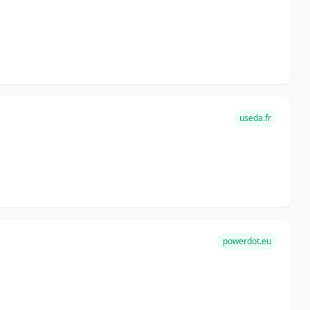
useda.fr
powerdot.eu