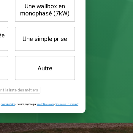
Quel type de borne souhaitez-vo
installer ?
Une wallbox en
Une wallbox 
triphasé (22kW)
monophasé (7
Une prise renforcée
Une simple pr
(type greenup)
Je ne sais pas
Autre
encore