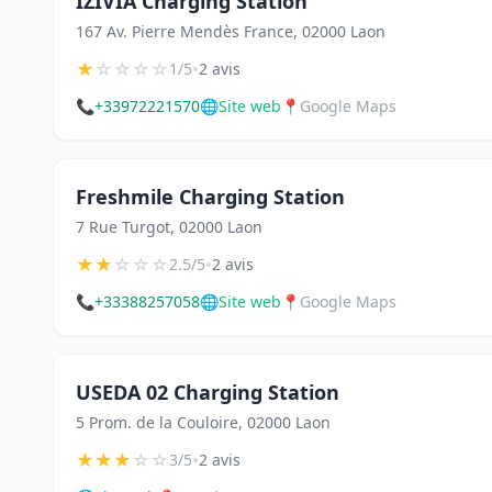
IZIVIA Charging Station
167 Av. Pierre Mendès France, 02000 Laon
★
☆
☆
☆
☆
•
1/5
2 avis
📞
+33972221570
🌐
Site web
📍
Google Maps
Freshmile Charging Station
7 Rue Turgot, 02000 Laon
★
★
☆
☆
☆
•
2.5/5
2 avis
📞
+33388257058
🌐
Site web
📍
Google Maps
USEDA 02 Charging Station
5 Prom. de la Couloire, 02000 Laon
★
★
★
☆
☆
•
3/5
2 avis