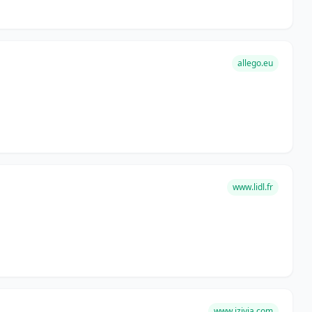
allego.eu
www.lidl.fr
www.izivia.com