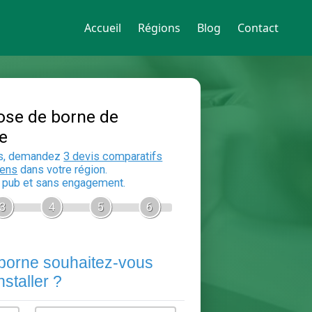
Accueil
Régions
Blog
Contact
Devis Pose de borne de
recharge
En 5 minutes, demandez
3 devis compara
aux
electriciens
dans votre région.
Gratuit, sans pub et sans engagement.
1
2
3
4
5