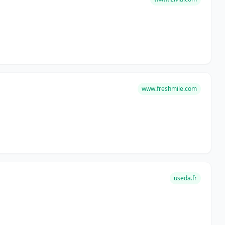
www.freshmile.com
useda.fr