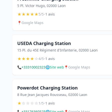
5 Pl. Victor Hugo, 02000 Laon
★
★
★
★
★
•
5/5
1 avis
📍
Google Maps
USEDA Charging Station
15 Pl. du 45E Régiment d'Infanterie, 02000 Laon
★
★
★
★
☆
•
4/5
1 avis
📞
+33310002323
🌐
Site web
📍
Google Maps
Powerdot Charging Station
8 Rue Jean Jacques Rousseau, 02000 Laon
★
☆
☆
☆
☆
•
1/5
1 avis
📞
+33176360525
🌐
Site web
📍
Google Maps