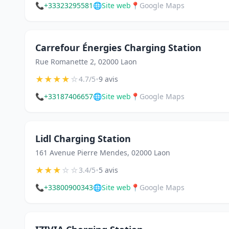
📞
+33323295581
🌐
Site web
📍
Google Maps
Carrefour Énergies Charging Station
Rue Romanette 2, 02000 Laon
★
★
★
★
☆
•
4.7/5
9 avis
📞
+33187406657
🌐
Site web
📍
Google Maps
Lidl Charging Station
161 Avenue Pierre Mendes, 02000 Laon
★
★
★
☆
☆
•
3.4/5
5 avis
📞
+33800900343
🌐
Site web
📍
Google Maps