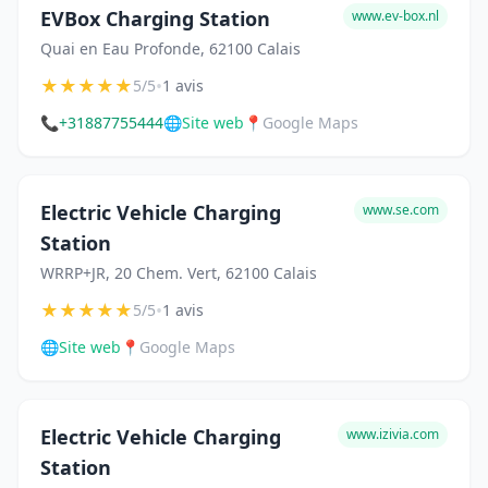
EVBox Charging Station
www.ev-box.nl
Quai en Eau Profonde, 62100 Calais
★
★
★
★
★
•
5/5
1 avis
📞
+31887755444
🌐
Site web
📍
Google Maps
Electric Vehicle Charging
www.se.com
Station
WRRP+JR, 20 Chem. Vert, 62100 Calais
★
★
★
★
★
•
5/5
1 avis
🌐
Site web
📍
Google Maps
Electric Vehicle Charging
www.izivia.com
Station