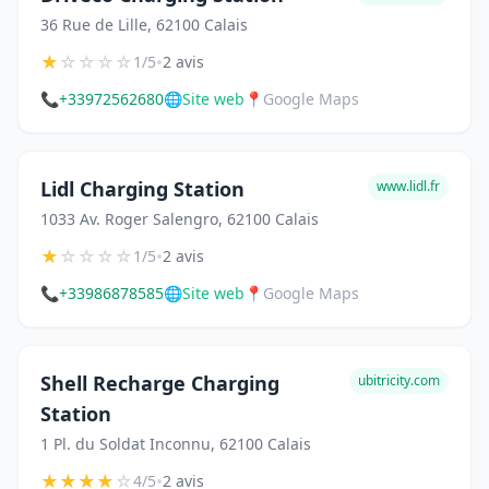
36 Rue de Lille, 62100 Calais
★
☆
☆
☆
☆
•
1/5
2 avis
📞
+33972562680
🌐
Site web
📍
Google Maps
Lidl Charging Station
www.lidl.fr
1033 Av. Roger Salengro, 62100 Calais
★
☆
☆
☆
☆
•
1/5
2 avis
📞
+33986878585
🌐
Site web
📍
Google Maps
Shell Recharge Charging
ubitricity.com
Station
1 Pl. du Soldat Inconnu, 62100 Calais
★
★
★
★
☆
•
4/5
2 avis