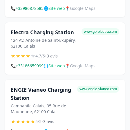
📞
+33986878585
🌐
Site web
📍
Google Maps
Electra Charging Station
www.go-electra.com
124 Av. Antoine de Saint-Exupéry,
62100 Calais
★
★
★
★
☆
•
4.7/5
3 avis
📞
+33186659999
🌐
Site web
📍
Google Maps
ENGIE Vianeo Charging
www.engie-vianeo.com
Station
Campanile Calais, 35 Rue de
Maubeuge, 62100 Calais
★
★
★
★
★
•
5/5
3 avis