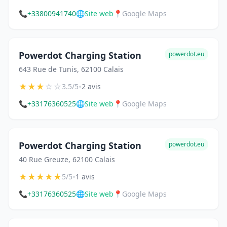
📞
+33800941740
🌐
Site web
📍
Google Maps
Powerdot Charging Station
powerdot.eu
643 Rue de Tunis, 62100 Calais
★
★
★
☆
☆
•
3.5/5
2 avis
📞
+33176360525
🌐
Site web
📍
Google Maps
Powerdot Charging Station
powerdot.eu
40 Rue Greuze, 62100 Calais
★
★
★
★
★
•
5/5
1 avis
📞
+33176360525
🌐
Site web
📍
Google Maps