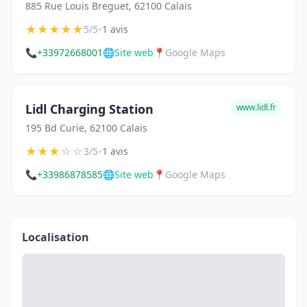
885 Rue Louis Breguet, 62100 Calais
★
★
★
★
★
•
5/5
1 avis
📞
+33972668001
🌐
Site web
📍
Google Maps
Lidl Charging Station
www.lidl.fr
195 Bd Curie, 62100 Calais
★
★
★
☆
☆
•
3/5
1 avis
📞
+33986878585
🌐
Site web
📍
Google Maps
Localisation