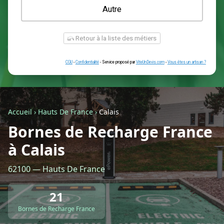
Une prise renforcée (type greenup)
Une simple prise
Je ne sais pas encore
Autre
Accueil
›
Hauts De France
›
Calais
Bornes de Recharge France
à Calais
Retour à la liste des métiers
62100 — Hauts De France
CGU
-
Confidentialité
- Service proposé par
ViteUnDevis.com
-
Vous êtes
21
Bornes de Recharge France