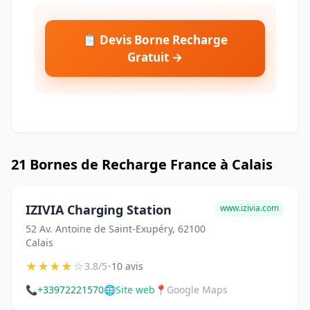
📋 Devis Borne Recharge
Gratuit →
21 Bornes de Recharge France à Calais
IZIVIA Charging Station
www.izivia.com
52 Av. Antoine de Saint-Exupéry, 62100
Calais
★
★
★
★
☆
•
3.8/5
10 avis
📞
+33972221570
🌐
Site web
📍
Google Maps