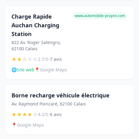
Charge Rapide
www.automobile-propre.com
Auchan Charging
Station
822 Av. Roger Salengro,
62100 Calais
★
★
☆
☆
☆
•
2.7/5
7 avis
🌐
Site web
📍
Google Maps
Borne recharge véhicule électrique
Av. Raymond Poincaré, 62100 Calais
★
★
★
★
☆
•
4.2/5
6 avis
📍
Google Maps