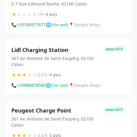
5-7 Rue Edmond Roche, 62100 Calais
★
☆
☆
☆
☆
•
1/5
4 avis
📞
+33180977677
🌐
Site web
📍
Google Maps
Lidl Charging Station
www.lidl.fr
367 Av. Antoine de Saint-Exupéry, 62100
Calais
★
★
★
☆
☆
•
3.3/5
4 avis
📞
+33986878585
🌐
Site web
📍
Google Maps
Peugeot Charge Point
www.lidl.fr
361 Av. Antoine de Saint-Exupéry, 62100
Calais
★
★
★
☆
☆
•
3.3/5
3 avis