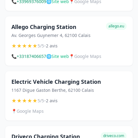
📞
+33969376009
🌐
Site web
📍
Google Maps
Allego Charging Station
allego.eu
Av. Georges Guynemer 4, 62100 Calais
★
★
★
★
★
•
5/5
2 avis
📞
+33187406657
🌐
Site web
📍
Google Maps
Electric Vehicle Charging Station
1167 Digue Gaston Berthe, 62100 Calais
★
★
★
★
★
•
5/5
2 avis
📍
Google Maps
Driveco Charging Station
driveco.com