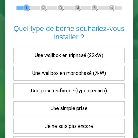
Devis Pose de borne de recha
En 5 minutes, demandez
3 devis comparatifs
electriciens
dans votre région.
Gratuit, sans pub et sans engagement.
1
2
3
4
5
6
Quel type de borne souhaitez-
installer ?
Une wallbox en triphasé (22kW)
Une wallbox en monophasé (7kW)