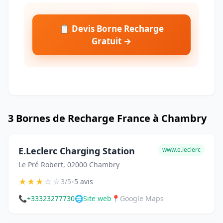
📋 Devis Borne Recharge
Gratuit →
3 Bornes de Recharge France à Chambry
E.Leclerc Charging Station
www.e.leclerc
Le Pré Robert, 02000 Chambry
★
★
★
☆
☆
•
3/5
5 avis
📞
+33323277730
🌐
Site web
📍
Google Maps