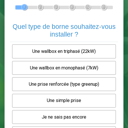
Devis Pose de borne de recha
En 5 minutes, demandez
3 devis comparatifs
electriciens
dans votre région.
Gratuit, sans pub et sans engagement.
1
2
3
4
5
6
Quel type de borne souhaitez-
installer ?
Une wallbox en triphasé (22kW)
Une wallbox en monophasé (7kW)