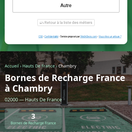
Une prise renforcée (type greenup)
Une simple prise
Je ne sais pas encore
Autre
Accueil
›
Hauts De France
›
Chambry
Bornes de Recharge France
à Chambry
Retour à la liste des métiers
02000 — Hauts De France
CGU
-
Confidentialité
- Service proposé par
ViteUnDevis.com
-
Vous êtes
3
Bornes de Recharge France