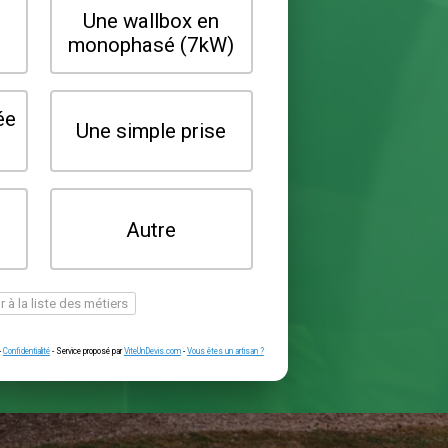
Quel type de borne souhaitez-vo
installer ?
Une wallbox en
Une wallbox 
triphasé (22kW)
monophasé (7
Une prise renforcée
Une simple pr
(type greenup)
Je ne sais pas
Autre
encore