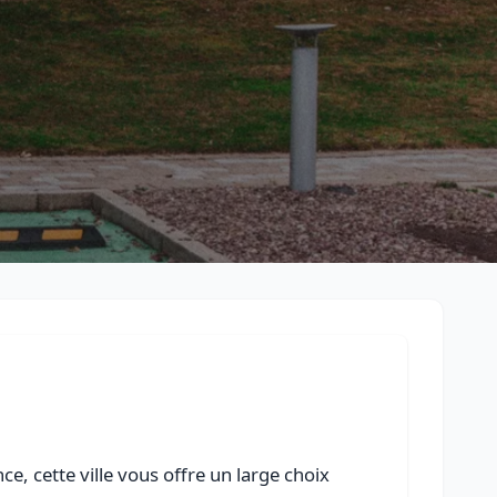
Retour à la liste des métiers
CGU
-
Confidentialité
- Service proposé par
ViteUnDevis.com
-
Vous 
e, cette ville vous offre un large choix