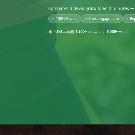
Comparez 3 devis gratuits en 2 minutes — 
✓ 100% Gratuit
✓ Sans engagement
✓ Ré
⭐
4.8/5
avis
🏢
1 500+
artisans
📍
5 000+
villes