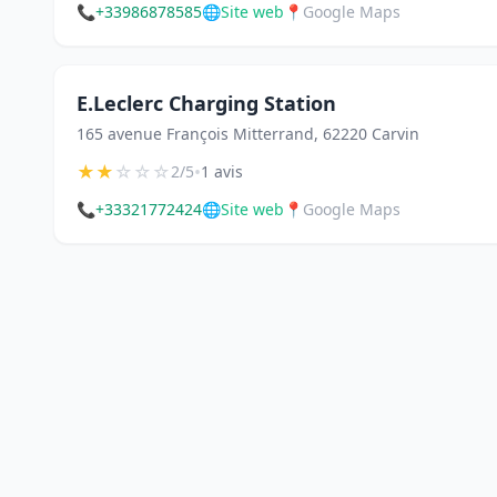
📞
+33986878585
🌐
Site web
📍
Google Maps
E.Leclerc Charging Station
165 avenue François Mitterrand, 62220 Carvin
★
★
☆
☆
☆
•
2/5
1 avis
📞
+33321772424
🌐
Site web
📍
Google Maps