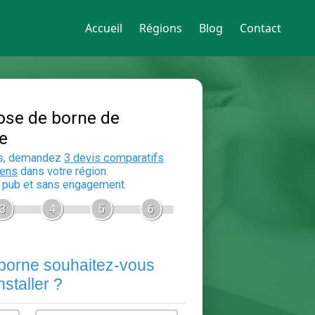
Accueil
Régions
Blog
Contact
Devis Pose de borne de
recharge
En 5 minutes, demandez
3 devis compara
aux
electriciens
dans votre région.
Gratuit, sans pub et sans engagement.
1
2
3
4
5