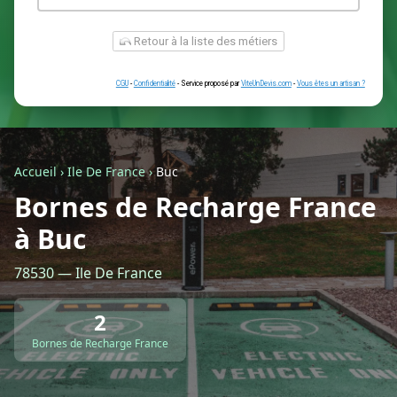
Une simple prise
Je ne sais pas encore
Autre
Accueil
›
Ile De France
›
Buc
Bornes de Recharge France
Retour à la liste des métiers
à Buc
78530 — Ile De France
CGU
-
Confidentialité
- Service proposé par
ViteUnDevis.com
-
Vous êtes
2
Bornes de Recharge France