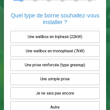
En 5 minutes, demandez
3 devis comparatifs
electriciens
dans votre région.
Gratuit, sans pub et sans engagement.
1
2
3
4
5
6
Quel type de borne souhaitez-
installer ?
Une wallbox en triphasé (22kW)
Une wallbox en monophasé (7kW)
Une prise renforcée (type greenup)