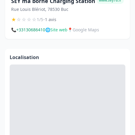
SEY ma borne Charging Station
www.sey78.fr
Rue Louis Blériot, 78530 Buc
★
☆
☆
☆
☆
•
1/5
1 avis
📞
+33130686410
🌐
Site web
📍
Google Maps
Localisation