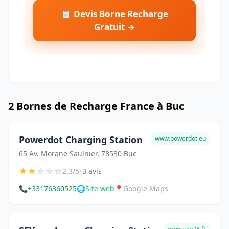
📋 Devis Borne Recharge
Gratuit →
2 Bornes de Recharge France à Buc
Powerdot Charging Station
www.powerdot.eu
65 Av. Morane Saulnier, 78530 Buc
★
★
☆
☆
☆
•
2.3/5
3 avis
📞
+33176360525
🌐
Site web
📍
Google Maps