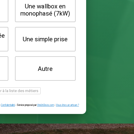
Quel type de borne souhaitez-vo
installer ?
Une wallbox en
Une wallbox 
triphasé (22kW)
monophasé (7
Une prise renforcée
Une simple pr
(type greenup)
Je ne sais pas
Autre
encore