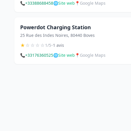
📞
+33388688458
🌐
Site web
📍
Google Maps
Powerdot Charging Station
25 Rue des Indes Noires, 80440 Boves
★
☆
☆
☆
☆
•
1/5
1 avis
📞
+33176360525
🌐
Site web
📍
Google Maps