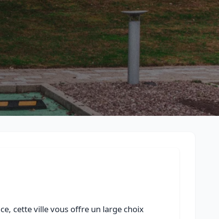
Retour à la liste des métiers
CGU
-
Confidentialité
- Service proposé par
ViteUnDevis.com
-
Vous 
, cette ville vous offre un large choix