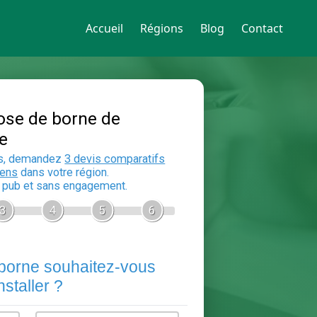
Accueil
Régions
Blog
Contact
Devis Pose de borne de
recharge
En 5 minutes, demandez
3 devis compara
aux
electriciens
dans votre région.
Gratuit, sans pub et sans engagement.
1
2
3
4
5