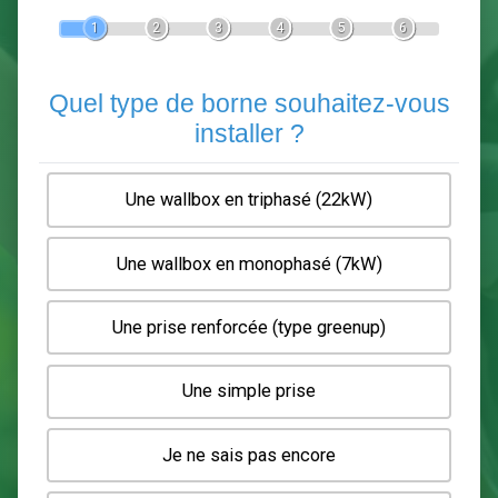
Devis Pose de borne de recha
En 5 minutes, demandez
3 devis comparatifs
electriciens
dans votre région.
Gratuit, sans pub et sans engagement.
1
2
3
4
5
6
Quel type de borne souhaitez-
installer ?
Une wallbox en triphasé (22kW)
Une wallbox en monophasé (7kW)