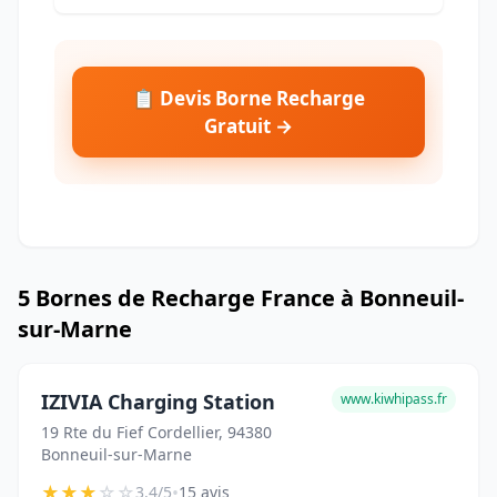
📋 Devis Borne Recharge
Gratuit →
5 Bornes de Recharge France à Bonneuil-
sur-Marne
IZIVIA Charging Station
www.kiwhipass.fr
19 Rte du Fief Cordellier, 94380
Bonneuil-sur-Marne
★
★
★
☆
☆
•
3.4/5
15 avis