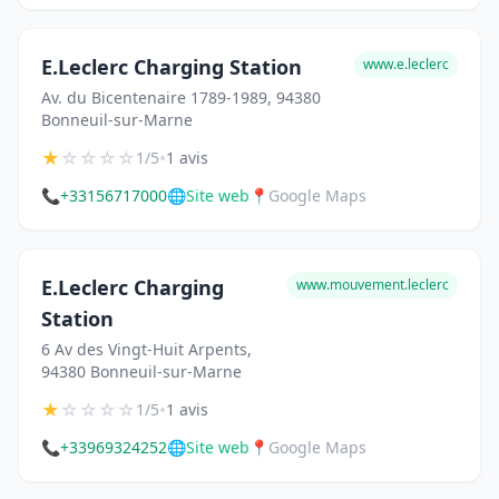
E.Leclerc Charging Station
www.e.leclerc
Av. du Bicentenaire 1789-1989, 94380
Bonneuil-sur-Marne
★
☆
☆
☆
☆
•
1/5
1 avis
📞
+33156717000
🌐
Site web
📍
Google Maps
E.Leclerc Charging
www.mouvement.leclerc
Station
6 Av des Vingt-Huit Arpents,
94380 Bonneuil-sur-Marne
★
☆
☆
☆
☆
•
1/5
1 avis
📞
+33969324252
🌐
Site web
📍
Google Maps