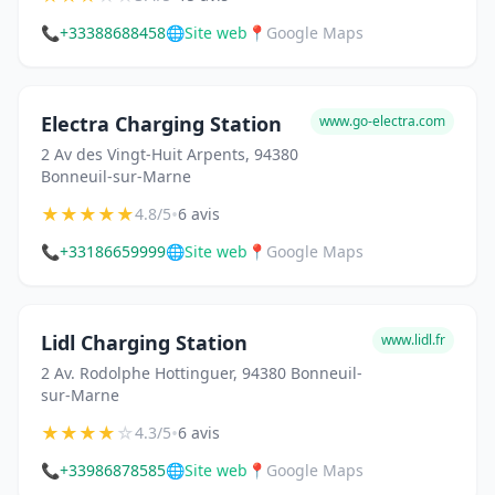
📞
+33388688458
🌐
Site web
📍
Google Maps
Electra Charging Station
www.go-electra.com
2 Av des Vingt-Huit Arpents, 94380
Bonneuil-sur-Marne
★
★
★
★
★
•
4.8/5
6 avis
📞
+33186659999
🌐
Site web
📍
Google Maps
Lidl Charging Station
www.lidl.fr
2 Av. Rodolphe Hottinguer, 94380 Bonneuil-
sur-Marne
★
★
★
★
☆
•
4.3/5
6 avis
📞
+33986878585
🌐
Site web
📍
Google Maps