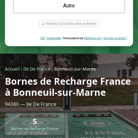
Une prise renforcée (type greenup)
Une simple prise
Je ne sais pas encore
Autre
Accueil
›
Ile De France
›
Bonneuil-sur-Marne
Bornes de Recharge France
à Bonneuil-sur-Marne
Retour à la liste des métiers
94380 — Ile De France
CGU
-
Confidentialité
- Service proposé par
ViteUnDevis.com
-
Vous êtes
5
Bornes de Recharge France