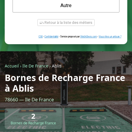
Une prise renforcée (type greenup)
Une simple prise
Je ne sais pas encore
Autre
Accueil
›
Ile De France
›
Ablis
Bornes de Recharge France
à Ablis
Retour à la liste des métiers
78660 — Ile De France
CGU
-
Confidentialité
- Service proposé par
ViteUnDevis.com
-
Vous êtes
2
Bornes de Recharge France