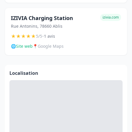
IZIVIA Charging Station
izivia.com
Rue Antonins, 78660 Ablis
★
★
★
★
★
•
5/5
1 avis
🌐
Site web
📍
Google Maps
Localisation