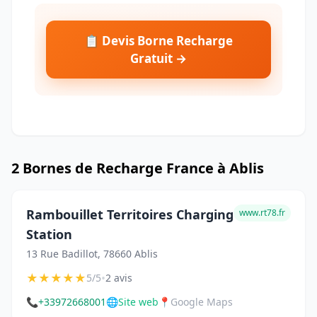
📋 Devis Borne Recharge
Gratuit →
2 Bornes de Recharge France à Ablis
Rambouillet Territoires Charging
www.rt78.fr
Station
13 Rue Badillot, 78660 Ablis
★
★
★
★
★
•
5/5
2 avis
📞
+33972668001
🌐
Site web
📍
Google Maps