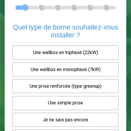
Devis Pose de borne de recha
En 5 minutes, demandez
3 devis comparatifs
electriciens
dans votre région.
Gratuit, sans pub et sans engagement.
1
2
3
4
5
6
Quel type de borne souhaitez-
installer ?
Une wallbox en triphasé (22kW)
Une wallbox en monophasé (7kW)