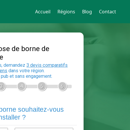
Accueil
Régions
Blog
Contact
Devis Pose de borne de
recharge
En 5 minutes, demandez
3 devis compara
aux
electriciens
dans votre région.
Gratuit, sans pub et sans engagement.
1
2
3
4
5