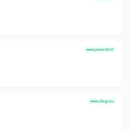
www.powerdot.fr
www.allego.eu