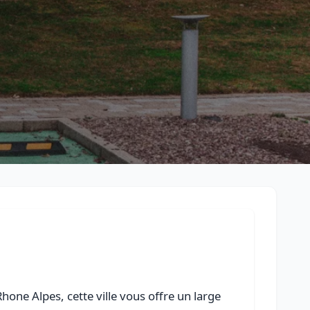
Retour à la liste des métiers
CGU
-
Confidentialité
- Service proposé par
ViteUnDevis.com
-
Vous 
one Alpes, cette ville vous offre un large