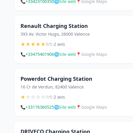
📞
+33423100350
🌐
Site web
📍
Google Maps
Renault Charging Station
393 Av. Victor Hugo, 26000 Valence
★
★
★
★
★
•
5/5
2 avis
📞
+33475401906
🌐
Site web
📍
Google Maps
Powerdot Charging Station
16 Cr de Verdun, 82400 Valence
★
☆
☆
☆
☆
•
1/5
2 avis
📞
+33176360525
🌐
Site web
📍
Google Maps
DRIVECO Charging Station