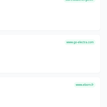
www.go-electra.com
www.eborn.fr