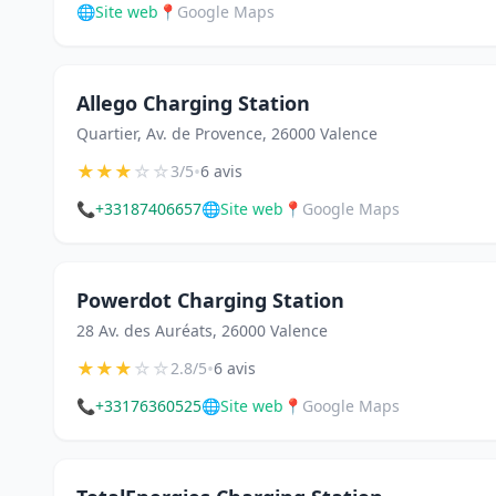
🌐
Site web
📍
Google Maps
Allego Charging Station
Quartier, Av. de Provence, 26000 Valence
★
★
★
☆
☆
•
3/5
6 avis
📞
+33187406657
🌐
Site web
📍
Google Maps
Powerdot Charging Station
28 Av. des Auréats, 26000 Valence
★
★
★
☆
☆
•
2.8/5
6 avis
📞
+33176360525
🌐
Site web
📍
Google Maps