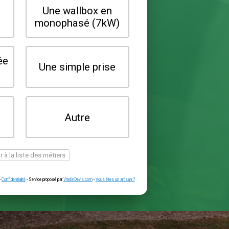
Quel type de borne souhaitez-vo
installer ?
Une wallbox en
Une wallbox 
triphasé (22kW)
monophasé (7
Une prise renforcée
Une simple pr
(type greenup)
Je ne sais pas
Autre
encore