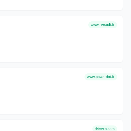
www.renault.fr
www.powerdot.fr
driveco.com