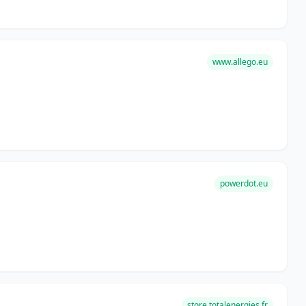
www.allego.eu
powerdot.eu
store.totalenergies.fr