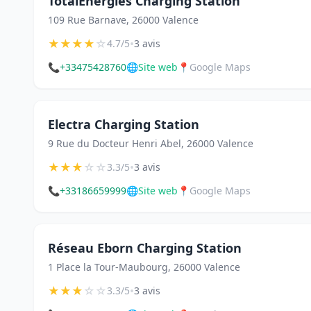
TotalEnergies Charging Station
109 Rue Barnave, 26000 Valence
★
★
★
★
☆
•
4.7/5
3 avis
📞
+33475428760
🌐
Site web
📍
Google Maps
Electra Charging Station
9 Rue du Docteur Henri Abel, 26000 Valence
★
★
★
☆
☆
•
3.3/5
3 avis
📞
+33186659999
🌐
Site web
📍
Google Maps
Réseau Eborn Charging Station
1 Place la Tour-Maubourg, 26000 Valence
★
★
★
☆
☆
•
3.3/5
3 avis