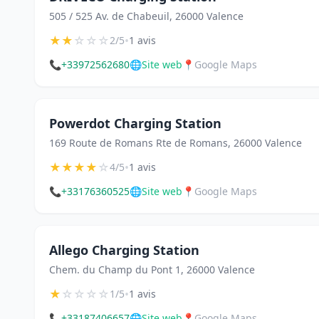
505 / 525 Av. de Chabeuil, 26000 Valence
★
★
☆
☆
☆
•
2/5
1 avis
📞
+33972562680
🌐
Site web
📍
Google Maps
Powerdot Charging Station
169 Route de Romans Rte de Romans, 26000 Valence
★
★
★
★
☆
•
4/5
1 avis
📞
+33176360525
🌐
Site web
📍
Google Maps
Allego Charging Station
Chem. du Champ du Pont 1, 26000 Valence
★
☆
☆
☆
☆
•
1/5
1 avis
📞
+33187406657
🌐
Site web
📍
Google Maps