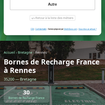
Une prise renforcée (type greenup)
Une simple prise
Je ne sais pas encore
Autre
Accueil
›
Bretagne
›
Rennes
Bornes de Recharge France
à Rennes
Retour à la liste des métiers
35200 — Bretagne
CGU
-
Confidentialité
- Service proposé par
ViteUnDevis.com
-
Vous êtes
30
Bornes de Recharge France