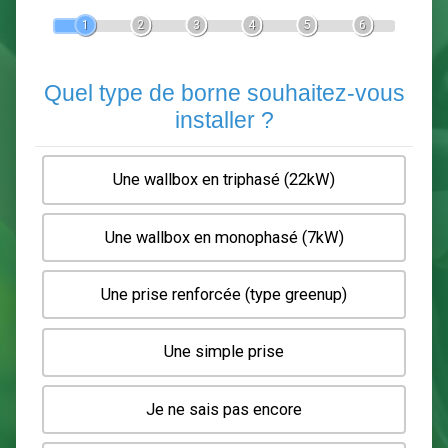
Devis Pose de borne de recha
En 5 minutes, demandez
3 devis comparatifs
electriciens
dans votre région.
Gratuit, sans pub et sans engagement.
1
2
3
4
5
6
Quel type de borne souhaitez-
installer ?
Une wallbox en triphasé (22kW)
Une wallbox en monophasé (7kW)