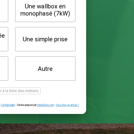
Quel type de borne souhaitez-vo
installer ?
Une wallbox en
Une wallbox 
triphasé (22kW)
monophasé (7
Une prise renforcée
Une simple pr
(type greenup)
Je ne sais pas
Autre
encore