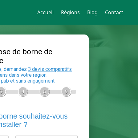
Accueil
Régions
Blog
Contact
Devis Pose de borne de
recharge
En 5 minutes, demandez
3 devis compara
aux
electriciens
dans votre région.
Gratuit, sans pub et sans engagement.
1
2
3
4
5