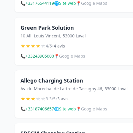
📞
+33176544119
🌐
Site web
📍
Google Maps
Green Park Solution
10 All. Louis Vincent, 53000 Laval
★
★
★
★
☆
•
4/5
4 avis
📞
+33243905000
📍
Google Maps
Allego Charging Station
Av. du Maréchal de Lattre de Tassigny 46, 53000 Laval
★
★
★
☆
☆
•
3.3/5
3 avis
📞
+33187406657
🌐
Site web
📍
Google Maps