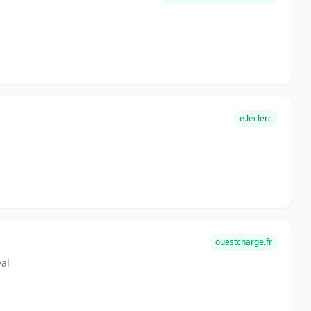
e.leclerc
ouestcharge.fr
al