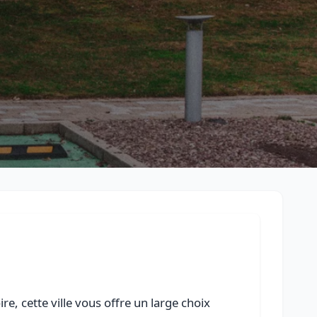
Retour à la liste des métiers
CGU
-
Confidentialité
- Service proposé par
ViteUnDevis.com
-
Vous 
e, cette ville vous offre un large choix