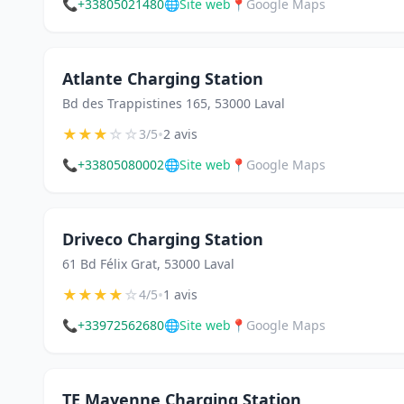
📞
+33805021480
🌐
Site web
📍
Google Maps
Atlante Charging Station
Bd des Trappistines 165, 53000 Laval
★
★
★
☆
☆
•
3/5
2 avis
📞
+33805080002
🌐
Site web
📍
Google Maps
Driveco Charging Station
61 Bd Félix Grat, 53000 Laval
★
★
★
★
☆
•
4/5
1 avis
📞
+33972562680
🌐
Site web
📍
Google Maps
TE Mayenne Charging Station