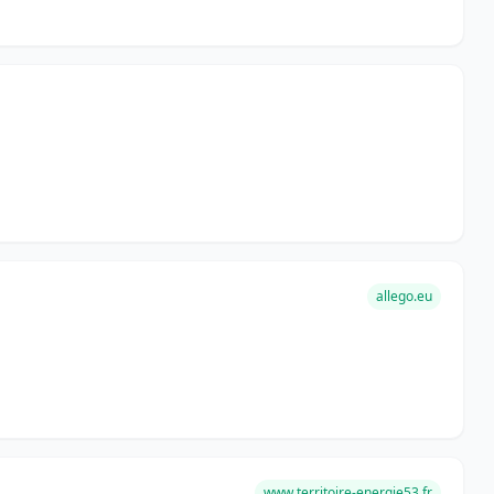
allego.eu
www.territoire-energie53.fr