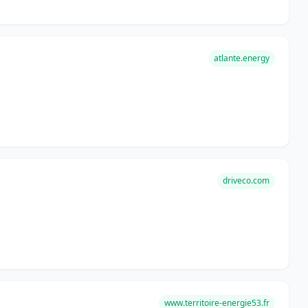
atlante.energy
driveco.com
www.territoire-energie53.fr