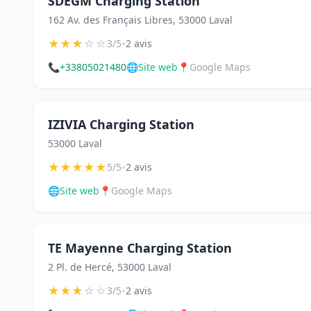
SDEGM Charging Station
162 Av. des Français Libres, 53000 Laval
★
★
★
☆
☆
•
3/5
2 avis
📞
+33805021480
🌐
Site web
📍
Google Maps
IZIVIA Charging Station
53000 Laval
★
★
★
★
★
•
5/5
2 avis
🌐
Site web
📍
Google Maps
TE Mayenne Charging Station
2 Pl. de Hercé, 53000 Laval
★
★
★
☆
☆
•
3/5
2 avis