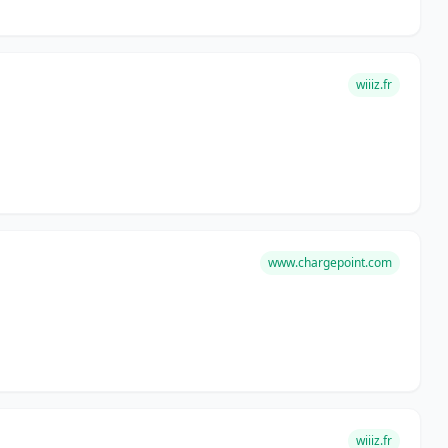
wiiiz.fr
www.chargepoint.com
wiiiz.fr