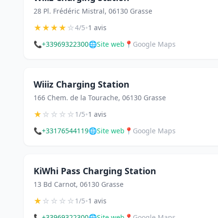
28 Pl. Frédéric Mistral, 06130 Grasse
★
★
★
★
☆
•
4/5
1 avis
📞
+33969322300
🌐
Site web
📍
Google Maps
Wiiiz Charging Station
166 Chem. de la Tourache, 06130 Grasse
★
☆
☆
☆
☆
•
1/5
1 avis
📞
+33176544119
🌐
Site web
📍
Google Maps
KiWhi Pass Charging Station
13 Bd Carnot, 06130 Grasse
★
☆
☆
☆
☆
•
1/5
1 avis
📞
+33969322300
🌐
Site web
📍
Google Maps