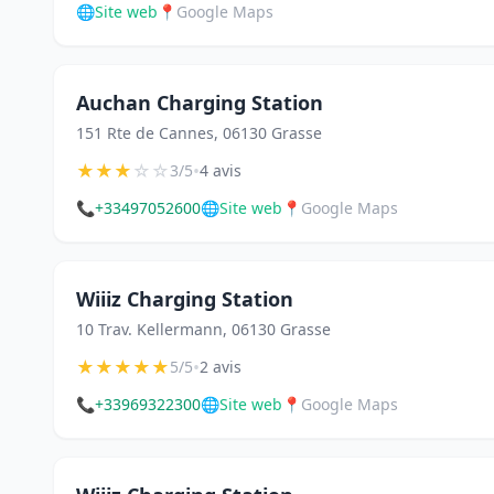
🌐
Site web
📍
Google Maps
Auchan Charging Station
151 Rte de Cannes, 06130 Grasse
★
★
★
☆
☆
•
3/5
4 avis
📞
+33497052600
🌐
Site web
📍
Google Maps
Wiiiz Charging Station
10 Trav. Kellermann, 06130 Grasse
★
★
★
★
★
•
5/5
2 avis
📞
+33969322300
🌐
Site web
📍
Google Maps