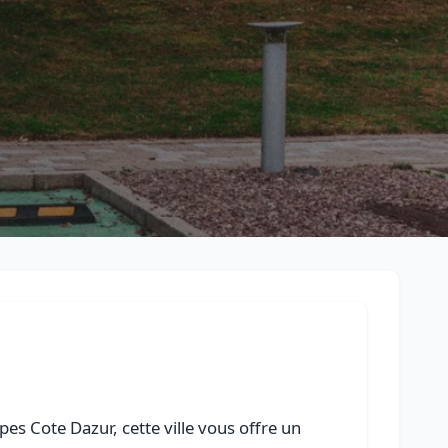
Retour à la liste des métiers
CGU
-
Confidentialité
- Service proposé par
ViteUnDevis.com
-
Vous 
es Cote Dazur, cette ville vous offre un