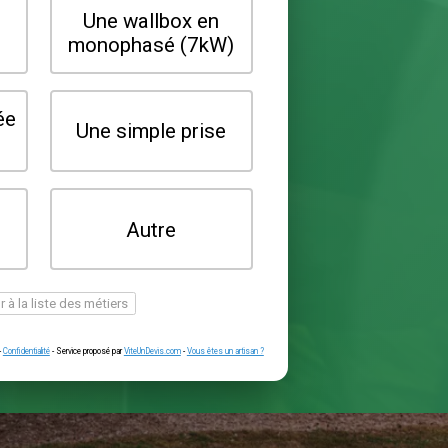
Quel type de borne souhaitez-vo
installer ?
Une wallbox en
Une wallbox 
triphasé (22kW)
monophasé (7
Une prise renforcée
Une simple pr
(type greenup)
Je ne sais pas
Autre
encore