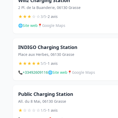
Wiiiz Charging Station
2 Pl. de la Buanderie, 06130 Grasse
★
★
★
☆
☆
•
3/5
2 avis
🌐
Site web
📍
Google Maps
INDIGO Charging Station
Place aux Herbes, 06130 Grasse
★
★
★
★
★
•
5/5
1 avis
📞
+33492609116
🌐
Site web
📍
Google Maps
Public Charging Station
All. du 8 Mai, 06130 Grasse
★
☆
☆
☆
☆
•
1/5
1 avis