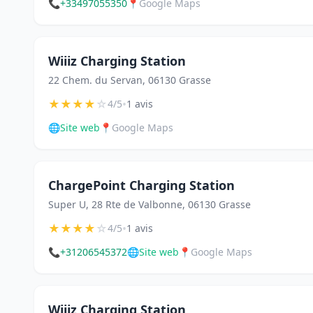
📞
+33497055350
📍
Google Maps
Wiiiz Charging Station
22 Chem. du Servan, 06130 Grasse
★
★
★
★
☆
•
4/5
1 avis
🌐
Site web
📍
Google Maps
ChargePoint Charging Station
Super U, 28 Rte de Valbonne, 06130 Grasse
★
★
★
★
☆
•
4/5
1 avis
📞
+31206545372
🌐
Site web
📍
Google Maps
Wiiiz Charging Station