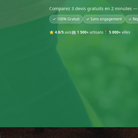
Comparez 3 devis gratuits en 2 minutes — 
✓ 100% Gratuit
✓ Sans engagement
✓ Ré
⭐
4.8/5
avis
🏢
1 500+
artisans
📍
5 000+
villes