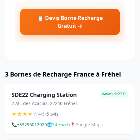
📋 Devis Borne Recharge
Gratuit →
3 Bornes de Recharge France à Fréhel
SDE22 Charging Station
www.sde22.fr
2 All. des Acacias, 22240 Fréhel
★
★
★
★
☆
•
4/5
5 avis
📞
+33296012020
🌐
Site web
📍
Google Maps