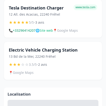
Tesla Destination Charger
www.tesla.com
12 All. des Acacias, 22240 Fréhel
★
★
★
★
★
•
5/5
3 avis
📞
+33296414207
🌐
Site web
📍
Google Maps
Electric Vehicle Charging Station
13 Bd de la Mer, 22240 Fréhel
★
★
★
☆
☆
•
3.5/5
2 avis
📍
Google Maps
Localisation