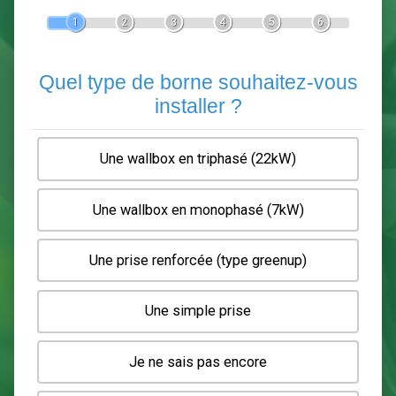
Devis Pose de borne de recha
En 5 minutes, demandez
3 devis comparatifs
electriciens
dans votre région.
Gratuit, sans pub et sans engagement.
1
2
3
4
5
6
Quel type de borne souhaitez-
installer ?
Une wallbox en triphasé (22kW)
Une wallbox en monophasé (7kW)