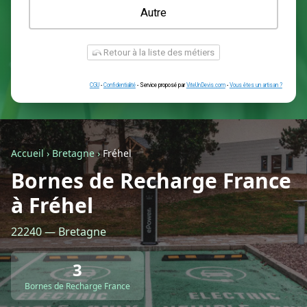
Une prise renforcée (type greenup)
Une simple prise
Je ne sais pas encore
Autre
Accueil
›
Bretagne
›
Fréhel
Bornes de Recharge France
à Fréhel
Retour à la liste des métiers
22240 — Bretagne
CGU
-
Confidentialité
- Service proposé par
ViteUnDevis.com
-
Vous êtes
3
Bornes de Recharge France