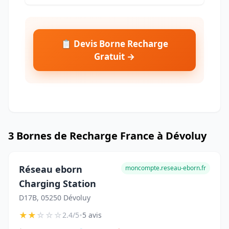
📋 Devis Borne Recharge
Gratuit →
3 Bornes de Recharge France à Dévoluy
Réseau eborn
moncompte.reseau-eborn.fr
Charging Station
D17B, 05250 Dévoluy
★
★
☆
☆
☆
•
2.4/5
5 avis