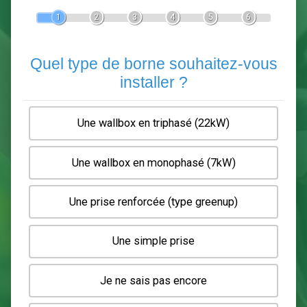
Devis Pose de borne de recha
En 5 minutes, demandez
3 devis comparatifs
electriciens
dans votre région.
Gratuit, sans pub et sans engagement.
1
2
3
4
5
6
Quel type de borne souhaitez-
installer ?
Une wallbox en triphasé (22kW)
Une wallbox en monophasé (7kW)