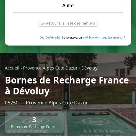
Une prise renforcée (type greenup)
Une simple prise
Je ne sais pas encore
Autre
Accueil
›
Provence Alpes Cote Dazur
›
Dévoluy
Bornes de Recharge France
à Dévoluy
Retour à la liste des métiers
05250 — Provence Alpes Cote Dazur
CGU
-
Confidentialité
- Service proposé par
ViteUnDevis.com
-
Vous êtes
3
Bornes de Recharge France