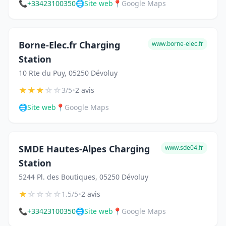
📞
+33423100350
🌐
Site web
📍
Google Maps
Borne-Elec.fr Charging
www.borne-elec.fr
Station
10 Rte du Puy, 05250 Dévoluy
★
★
★
☆
☆
•
3/5
2 avis
🌐
Site web
📍
Google Maps
SMDE Hautes-Alpes Charging
www.sde04.fr
Station
5244 Pl. des Boutiques, 05250 Dévoluy
★
☆
☆
☆
☆
•
1.5/5
2 avis
📞
+33423100350
🌐
Site web
📍
Google Maps