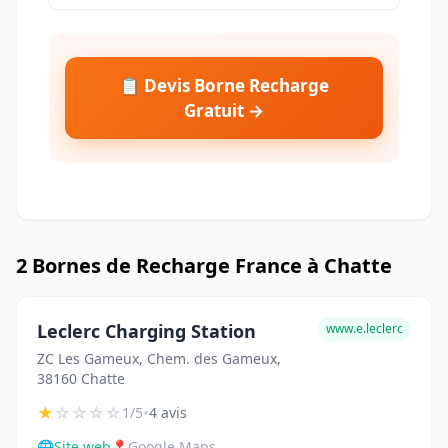
📋 Devis Borne Recharge
Gratuit →
2 Bornes de Recharge France à Chatte
Leclerc Charging Station
www.e.leclerc
ZC Les Gameux, Chem. des Gameux,
38160 Chatte
★
☆
☆
☆
☆
•
1/5
4 avis
🌐
Site web
📍
Google Maps