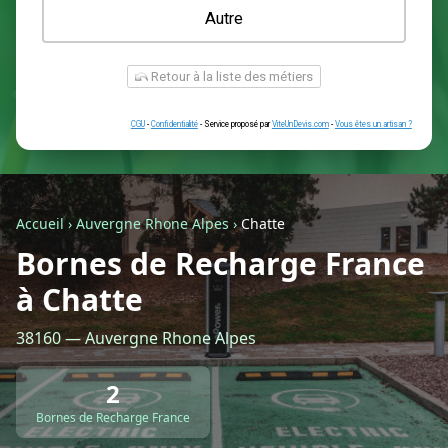
Une prise renforcée (type greenup)
Une simple prise
Je ne sais pas encore
Autre
Accueil
›
Auvergne Rhone Alpes
›
Chatte
Bornes de Recharge France
à Chatte
Retour à la liste des métiers
38160 — Auvergne Rhone Alpes
CGU
-
Confidentialité
- Service proposé par
ViteUnDevis.com
-
Vous êtes
2
Bornes de Recharge France