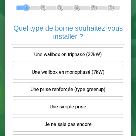
Devis Pose de borne de recha
En 5 minutes, demandez
3 devis comparatifs
electriciens
dans votre région.
Gratuit, sans pub et sans engagement.
1
2
3
4
5
6
Quel type de borne souhaitez-
installer ?
Une wallbox en triphasé (22kW)
Une wallbox en monophasé (7kW)