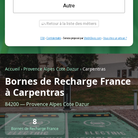
Une prise renforcée (type greenup)
Une simple prise
Je ne sais pas encore
Autre
Accueil
›
Provence Alpes Cote Dazur
›
Carpentras
Bornes de Recharge France
à Carpentras
Retour à la liste des métiers
84200 — Provence Alpes Cote Dazur
CGU
-
Confidentialité
- Service proposé par
ViteUnDevis.com
-
Vous êtes
8
Bornes de Recharge France