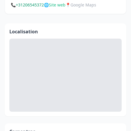
📞
+31206545372
🌐
Site web
📍
Google Maps
Localisation