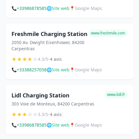
📞
+33986878585
🌐
Site web
📍
Google Maps
Freshmile Charging Station
www.freshmile.com
2050 Av. Dwight Eisenhower, 84200
Carpentras
★
★
★
★
☆
•
4.3/5
4 avis
📞
+33388257058
🌐
Site web
📍
Google Maps
Lidl Charging Station
www.lidl.fr
303 Voie de Monteux, 84200 Carpentras
★
★
★
☆
☆
•
3.3/5
4 avis
📞
+33986878585
🌐
Site web
📍
Google Maps