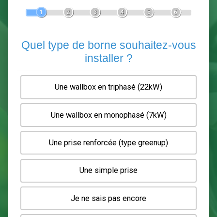
Devis Pose de borne de recha
En 5 minutes, demandez
3 devis comparatifs
electriciens
dans votre région.
Gratuit, sans pub et sans engagement.
1
2
3
4
5
6
Quel type de borne souhaitez-
installer ?
Une wallbox en triphasé (22kW)
Une wallbox en monophasé (7kW)