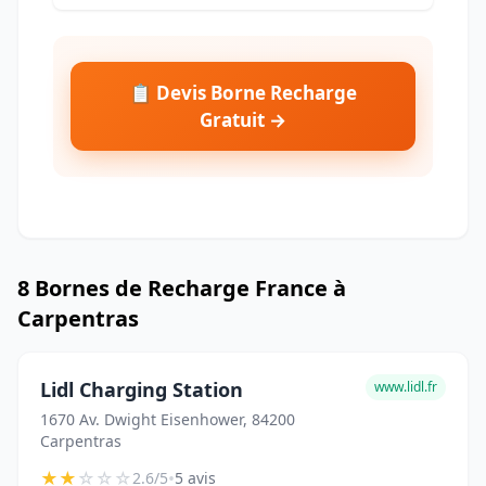
📋 Devis Borne Recharge
Gratuit →
8 Bornes de Recharge France à
Carpentras
Lidl Charging Station
www.lidl.fr
1670 Av. Dwight Eisenhower, 84200
Carpentras
★
★
☆
☆
☆
•
2.6/5
5 avis