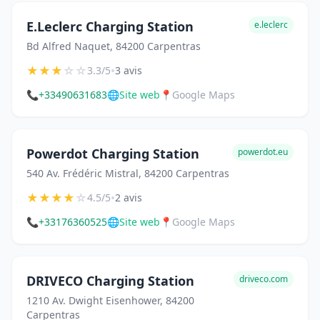
E.Leclerc Charging Station
e.leclerc
Bd Alfred Naquet, 84200 Carpentras
★
★
★
☆
☆
•
3.3/5
3 avis
📞
+33490631683
🌐
Site web
📍
Google Maps
Powerdot Charging Station
powerdot.eu
540 Av. Frédéric Mistral, 84200 Carpentras
★
★
★
★
☆
•
4.5/5
2 avis
📞
+33176360525
🌐
Site web
📍
Google Maps
DRIVECO Charging Station
driveco.com
1210 Av. Dwight Eisenhower, 84200
Carpentras