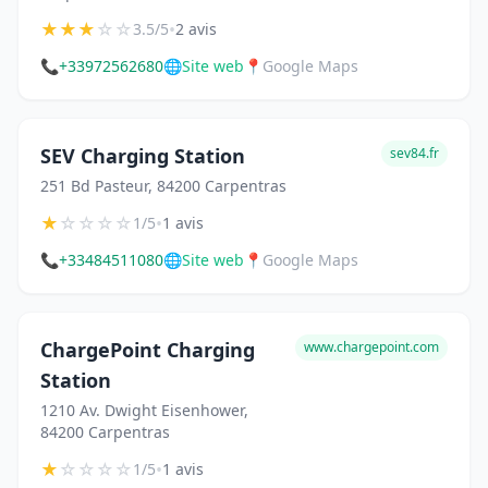
★
★
★
☆
☆
•
3.5/5
2 avis
📞
+33972562680
🌐
Site web
📍
Google Maps
SEV Charging Station
sev84.fr
251 Bd Pasteur, 84200 Carpentras
★
☆
☆
☆
☆
•
1/5
1 avis
📞
+33484511080
🌐
Site web
📍
Google Maps
ChargePoint Charging
www.chargepoint.com
Station
1210 Av. Dwight Eisenhower,
84200 Carpentras
★
☆
☆
☆
☆
•
1/5
1 avis