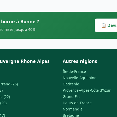
s borne à Bonne ?
📋 Devi
onomisez jusqu'à 40%
uvergne Rhone Alpes
Autres régions
Île-de-France
Nouvelle-Aquitaine
rrand (26)
Occitanie
3)
Provence-Alpes-Côte d'Azur
e (22)
Grand Est
 (20)
Hauts-de-France
Normandie
17)
Bretagne