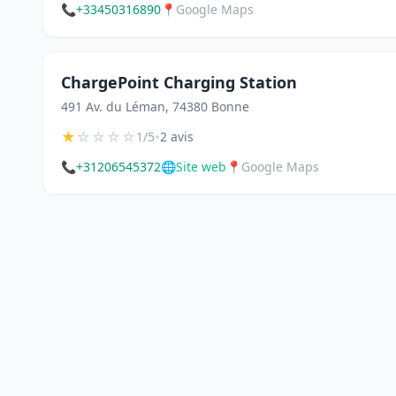
📞
+33450316890
📍
Google Maps
ChargePoint Charging Station
491 Av. du Léman, 74380 Bonne
★
☆
☆
☆
☆
•
1/5
2 avis
📞
+31206545372
🌐
Site web
📍
Google Maps