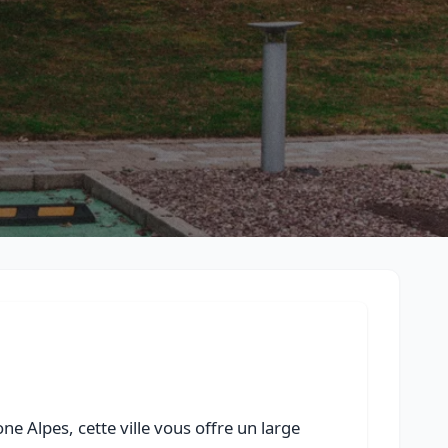
Retour à la liste des métiers
CGU
-
Confidentialité
- Service proposé par
ViteUnDevis.com
-
Vous 
 Alpes, cette ville vous offre un large