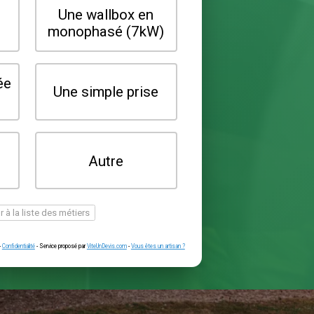
Quel type de borne souhaitez-vo
installer ?
Une wallbox en
Une wallbox 
triphasé (22kW)
monophasé (7
Une prise renforcée
Une simple pr
(type greenup)
Je ne sais pas
Autre
encore