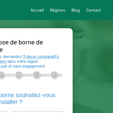
Accueil
Régions
Blog
Contact
Devis Pose de borne de
recharge
En 5 minutes, demandez
3 devis compara
aux
electriciens
dans votre région.
Gratuit, sans pub et sans engagement.
1
2
3
4
5