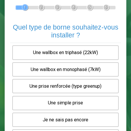
Devis Pose de borne de recha
En 5 minutes, demandez
3 devis comparatifs
electriciens
dans votre région.
Gratuit, sans pub et sans engagement.
1
2
3
4
5
6
Quel type de borne souhaitez-
installer ?
Une wallbox en triphasé (22kW)
Une wallbox en monophasé (7kW)