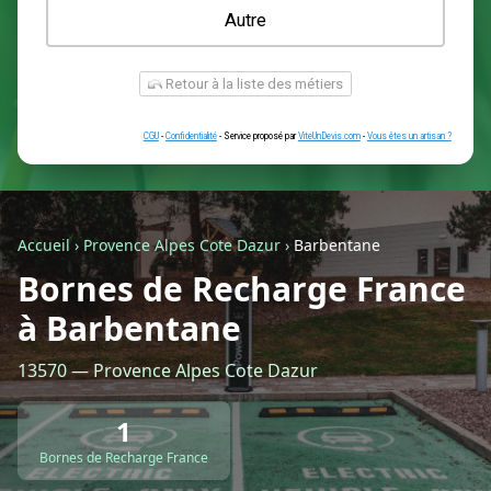
Une prise renforcée (type greenup)
Une simple prise
Je ne sais pas encore
Autre
Accueil
›
Provence Alpes Cote Dazur
›
Barbentane
Bornes de Recharge France
à Barbentane
Retour à la liste des métiers
13570 — Provence Alpes Cote Dazur
CGU
-
Confidentialité
- Service proposé par
ViteUnDevis.com
-
Vous êtes
1
Bornes de Recharge France