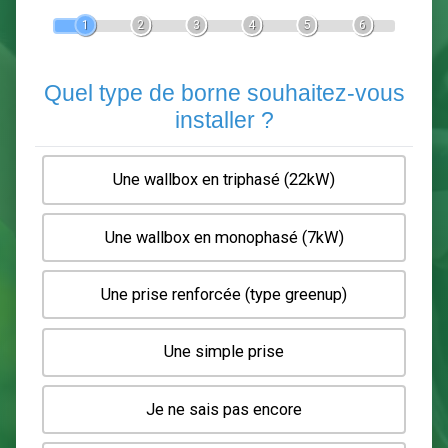
Devis Pose de borne de recha
En 5 minutes, demandez
3 devis comparatifs
electriciens
dans votre région.
Gratuit, sans pub et sans engagement.
1
2
3
4
5
6
Quel type de borne souhaitez-
installer ?
Une wallbox en triphasé (22kW)
Une wallbox en monophasé (7kW)