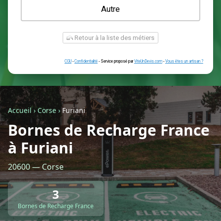
Une prise renforcée (type greenup)
Une simple prise
Je ne sais pas encore
Autre
Accueil
›
Corse
›
Furiani
Bornes de Recharge France
à Furiani
Retour à la liste des métiers
20600 — Corse
CGU
-
Confidentialité
- Service proposé par
ViteUnDevis.com
-
Vous êtes
3
Bornes de Recharge France