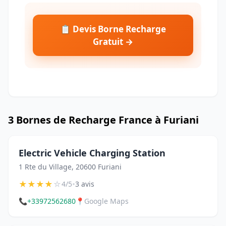
📋 Devis Borne Recharge
Gratuit →
3 Bornes de Recharge France à Furiani
Electric Vehicle Charging Station
1 Rte du Village, 20600 Furiani
★
★
★
★
☆
•
4/5
3 avis
📞
+33972562680
📍
Google Maps