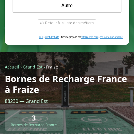
Une prise renforcée (type greenup)
Une simple prise
Je ne sais pas encore
Autre
Accueil
›
Grand Est
›
Fraize
Bornes de Recharge France
à Fraize
Retour à la liste des métiers
88230 — Grand Est
CGU
-
Confidentialité
- Service proposé par
ViteUnDevis.com
-
Vous êtes
3
Bornes de Recharge France