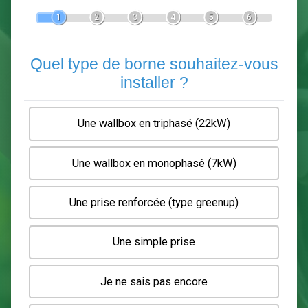
Devis Pose de borne de recha
En 5 minutes, demandez
3 devis comparatifs
electriciens
dans votre région.
Gratuit, sans pub et sans engagement.
1
2
3
4
5
6
Quel type de borne souhaitez-
installer ?
Une wallbox en triphasé (22kW)
Une wallbox en monophasé (7kW)