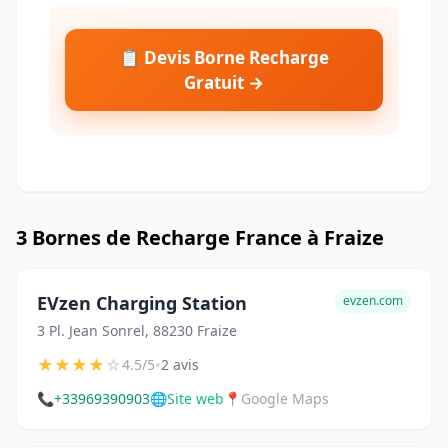
📋 Devis Borne Recharge
Gratuit →
3 Bornes de Recharge France à Fraize
EVzen Charging Station
evzen.com
3 Pl. Jean Sonrel, 88230 Fraize
★
★
★
★
☆
•
4.5/5
2 avis
📞
+33969390903
🌐
Site web
📍
Google Maps