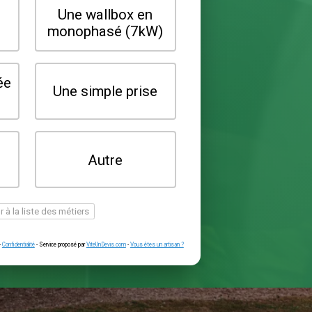
Quel type de borne souhaitez-vo
installer ?
Une wallbox en
Une wallbox 
triphasé (22kW)
monophasé (7
Une prise renforcée
Une simple pr
(type greenup)
Je ne sais pas
Autre
encore