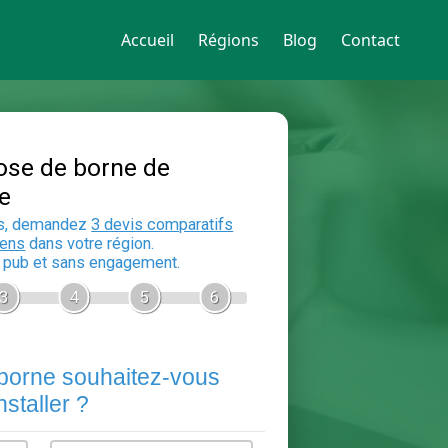
Accueil
Régions
Blog
Contact
Devis Pose de borne de
recharge
En 5 minutes, demandez
3 devis compara
aux
electriciens
dans votre région.
Gratuit, sans pub et sans engagement.
1
2
3
4
5