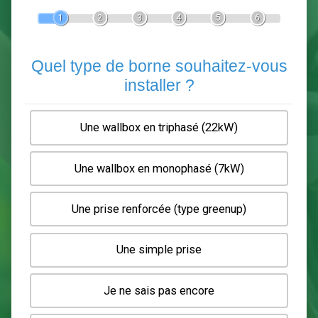
Devis Pose de borne de recha
En 5 minutes, demandez
3 devis comparatifs
electriciens
dans votre région.
Gratuit, sans pub et sans engagement.
1
2
3
4
5
6
Quel type de borne souhaitez-
installer ?
Une wallbox en triphasé (22kW)
Une wallbox en monophasé (7kW)