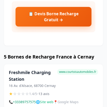
📋 Devis Borne Recharge
Gratuit →
5 Bornes de Recharge France à Cernay
Freshmile Charging
www.courtoisautomobiles.fr
Station
16 Av. d'Alsace, 68700 Cernay
★
☆
☆
☆
☆
•
1.4/5
13 avis
📞
+33389757575
🌐
Site web
📍
Google Maps