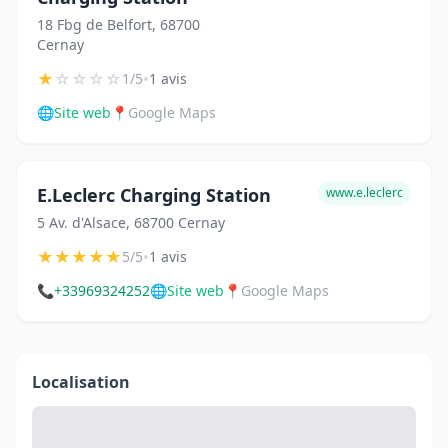
18 Fbg de Belfort, 68700
Cernay
★
☆
☆
☆
☆
•
1/5
1 avis
🌐
Site web
📍
Google Maps
E.Leclerc Charging Station
www.e.leclerc
5 Av. d'Alsace, 68700 Cernay
★
★
★
★
★
•
5/5
1 avis
📞
+33969324252
🌐
Site web
📍
Google Maps
Localisation