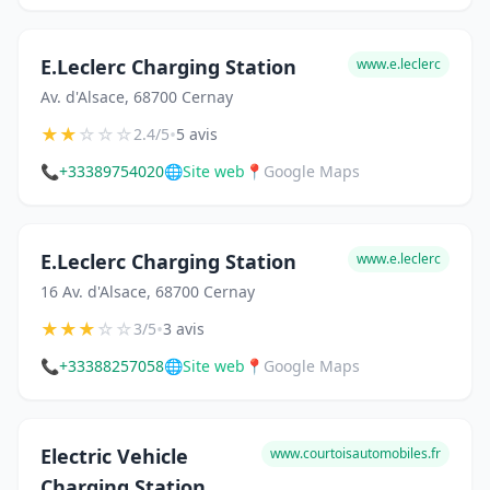
E.Leclerc Charging Station
www.e.leclerc
Av. d'Alsace, 68700 Cernay
★
★
☆
☆
☆
•
2.4/5
5 avis
📞
+33389754020
🌐
Site web
📍
Google Maps
E.Leclerc Charging Station
www.e.leclerc
16 Av. d'Alsace, 68700 Cernay
★
★
★
☆
☆
•
3/5
3 avis
📞
+33388257058
🌐
Site web
📍
Google Maps
Electric Vehicle
www.courtoisautomobiles.fr
Charging Station