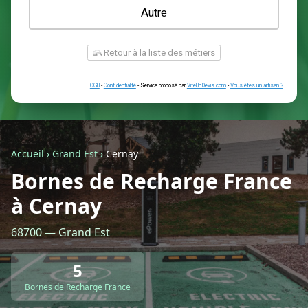
Une prise renforcée (type greenup)
Une simple prise
Je ne sais pas encore
Autre
Accueil
›
Grand Est
›
Cernay
Bornes de Recharge France
à Cernay
Retour à la liste des métiers
68700 — Grand Est
CGU
-
Confidentialité
- Service proposé par
ViteUnDevis.com
-
Vous êtes
5
Bornes de Recharge France