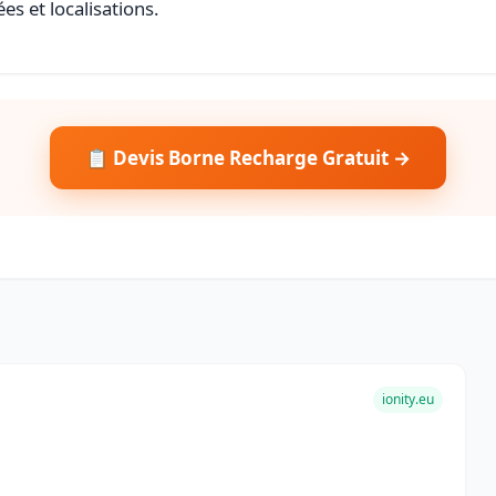
es et localisations.
📋 Devis Borne Recharge Gratuit →
ionity.eu