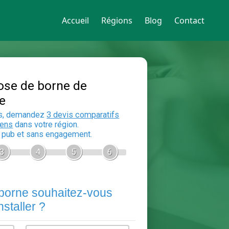
Accueil
Régions
Blog
Contact
Devis Pose de borne de
recharge
En 5 minutes, demandez
3 devis compara
aux
electriciens
dans votre région.
Gratuit, sans pub et sans engagement.
1
2
3
4
5