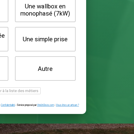
Quel type de borne souhaitez-vo
installer ?
Une wallbox en
Une wallbox 
triphasé (22kW)
monophasé (7
Une prise renforcée
Une simple pr
(type greenup)
Je ne sais pas
Autre
encore