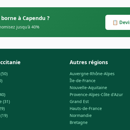
s borne à Capendu ?
📋 Devi
onomisez jusqu'à 40%
ccitanie
Autres régions
(50)
Auvergne-Rhône-Alpes
0)
Île-de-France
Nouvelle-Aquitaine
40)
Provence-Alpes-Côte d'Azur
 (31)
Grand Est
29)
Hauts-de-France
(19)
Normandie
Bretagne