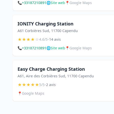
📞
+33187210891
🌐
Site web
📍
Google Maps
IONITY Charging Station
A61 Corbières Sud, 11700 Capendu
★
★
★
★
☆
•
4.6/5
14 avis
📞
+33187210891
🌐
Site web
📍
Google Maps
Easy Charge Charging Station
A61, Aire des Corbières Sud, 11700 Capendu
★
★
★
★
★
•
5/5
2 avis
📍
Google Maps