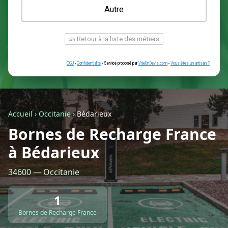
Une prise renforcée (type greenup)
Une simple prise
Je ne sais pas encore
Autre
Accueil
›
Occitanie
›
Bédarieux
Bornes de Recharge France
à Bédarieux
Retour à la liste des métiers
34600 — Occitanie
CGU
-
Confidentialité
- Service proposé par
ViteUnDevis.com
-
Vous êtes
1
Bornes de Recharge France