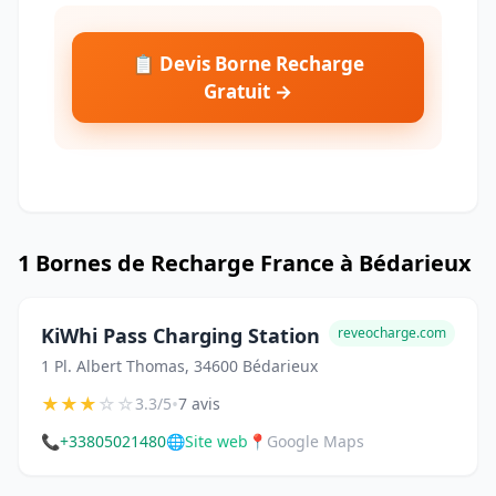
📋 Devis Borne Recharge
Gratuit →
1 Bornes de Recharge France à Bédarieux
KiWhi Pass Charging Station
reveocharge.com
1 Pl. Albert Thomas, 34600 Bédarieux
★
★
★
☆
☆
•
3.3/5
7 avis
📞
+33805021480
🌐
Site web
📍
Google Maps