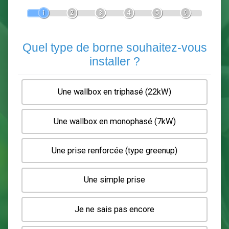
Devis Pose de borne de recha
En 5 minutes, demandez
3 devis comparatifs
electriciens
dans votre région.
Gratuit, sans pub et sans engagement.
1
2
3
4
5
6
Quel type de borne souhaitez-
installer ?
Une wallbox en triphasé (22kW)
Une wallbox en monophasé (7kW)