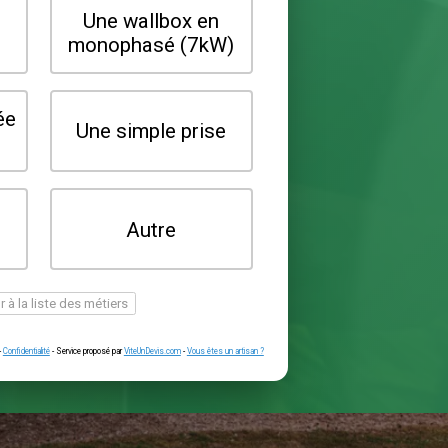
Quel type de borne souhaitez-vo
installer ?
Une wallbox en
Une wallbox 
triphasé (22kW)
monophasé (7
Une prise renforcée
Une simple pr
(type greenup)
Je ne sais pas
Autre
encore