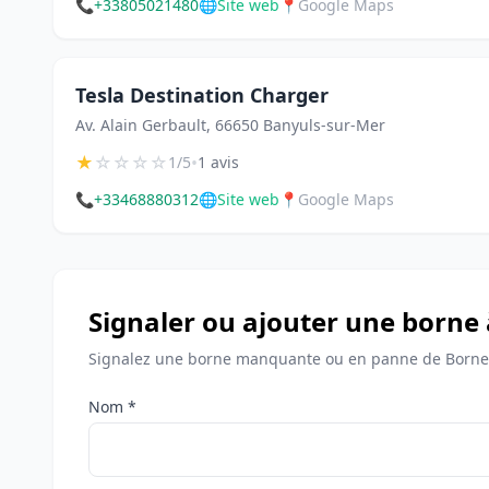
📞
+33805021480
🌐
Site web
📍
Google Maps
Tesla Destination Charger
Av. Alain Gerbault, 66650 Banyuls-sur-Mer
★
☆
☆
☆
☆
•
1/5
1 avis
📞
+33468880312
🌐
Site web
📍
Google Maps
Signaler ou ajouter une borne
Signalez une borne manquante ou en panne de Bornes
Nom *