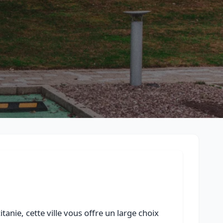
Retour à la liste des métiers
CGU
-
Confidentialité
- Service proposé par
ViteUnDevis.com
-
Vous 
anie, cette ville vous offre un large choix