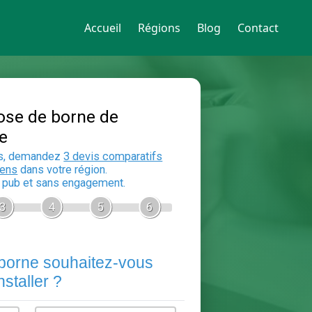
Accueil
Régions
Blog
Contact
Devis Pose de borne de
recharge
En 5 minutes, demandez
3 devis compara
aux
electriciens
dans votre région.
Gratuit, sans pub et sans engagement.
1
2
3
4
5