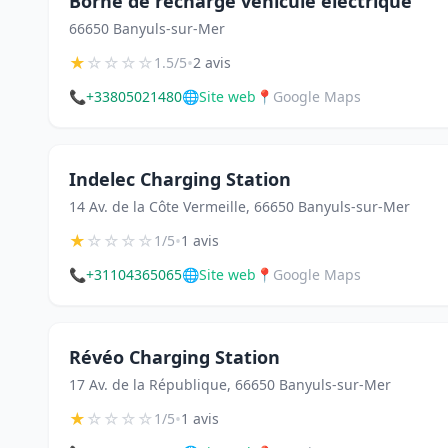
Borne de recharge vehicule electrique
66650 Banyuls-sur-Mer
★
☆
☆
☆
☆
•
1.5/5
2 avis
📞
+33805021480
🌐
Site web
📍
Google Maps
Indelec Charging Station
14 Av. de la Côte Vermeille, 66650 Banyuls-sur-Mer
★
☆
☆
☆
☆
•
1/5
1 avis
📞
+31104365065
🌐
Site web
📍
Google Maps
Révéo Charging Station
17 Av. de la République, 66650 Banyuls-sur-Mer
★
☆
☆
☆
☆
•
1/5
1 avis