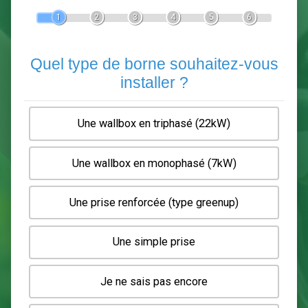
Devis Pose de borne de recha
En 5 minutes, demandez
3 devis comparatifs
electriciens
dans votre région.
Gratuit, sans pub et sans engagement.
1
2
3
4
5
6
Quel type de borne souhaitez-
installer ?
Une wallbox en triphasé (22kW)
Une wallbox en monophasé (7kW)