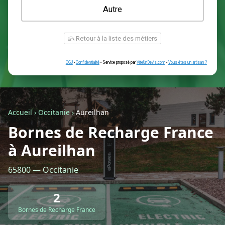
Une prise renforcée (type greenup)
Une simple prise
Je ne sais pas encore
Autre
Accueil
›
Occitanie
›
Aureilhan
Bornes de Recharge France
à Aureilhan
Retour à la liste des métiers
65800 — Occitanie
CGU
-
Confidentialité
- Service proposé par
ViteUnDevis.com
-
Vous êtes
2
Bornes de Recharge France