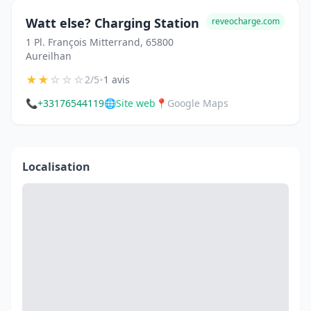
Watt else? Charging Station
reveocharge.com
1 Pl. François Mitterrand, 65800
Aureilhan
★
★
☆
☆
☆
•
2/5
1 avis
📞
+33176544119
🌐
Site web
📍
Google Maps
Localisation