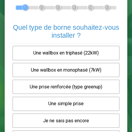
Devis Pose de borne de recha
En 5 minutes, demandez
3 devis comparatifs
electriciens
dans votre région.
Gratuit, sans pub et sans engagement.
1
2
3
4
5
6
Quel type de borne souhaitez-
installer ?
Une wallbox en triphasé (22kW)
Une wallbox en monophasé (7kW)