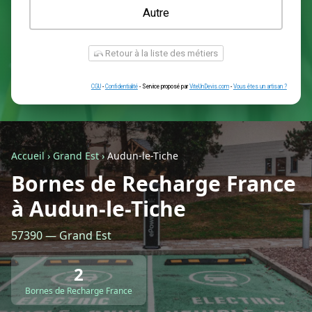
Une prise renforcée (type greenup)
Une simple prise
Je ne sais pas encore
Autre
Accueil
›
Grand Est
›
Audun-le-Tiche
Bornes de Recharge France
à Audun-le-Tiche
Retour à la liste des métiers
57390 — Grand Est
CGU
-
Confidentialité
- Service proposé par
ViteUnDevis.com
-
Vous êtes
2
Bornes de Recharge France