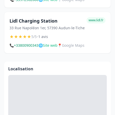
Lidl Charging Station
www.lidl.fr
33 Rue Napoléon 1er, 57390 Audun-le-Tiche
★
★
★
★
★
•
5/5
1 avis
📞
+33800900343
🌐
Site web
📍
Google Maps
Localisation