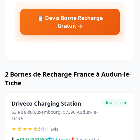
📋 Devis Borne Recharge
Gratuit →
2 Bornes de Recharge France à Audun-le-
Tiche
Driveco Charging Station
driveco.com
63 Rue du Luxembourg, 57390 Audun-le-
Tiche
★
★
★
★
★
•
5/5
1 avis
📞
+33972562680
🌐
Site web
📍
Google Maps