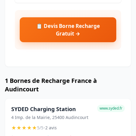
📋 Devis Borne Recharge
Gratuit →
1 Bornes de Recharge France à
Audincourt
SYDED Charging Station
www.syded.fr
4 Imp. de la Mairie, 25400 Audincourt
★
★
★
★
★
•
5/5
2 avis