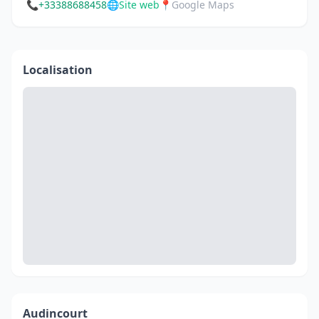
📞
+33388688458
🌐
Site web
📍
Google Maps
Localisation
Audincourt