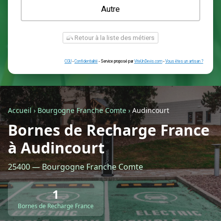
Une prise renforcée (type greenup)
Une simple prise
Je ne sais pas encore
Autre
Accueil
›
Bourgogne Franche Comte
›
Audincourt
Bornes de Recharge France
à Audincourt
Retour à la liste des métiers
25400 — Bourgogne Franche Comte
CGU
-
Confidentialité
- Service proposé par
ViteUnDevis.com
-
Vous êtes
1
Bornes de Recharge France