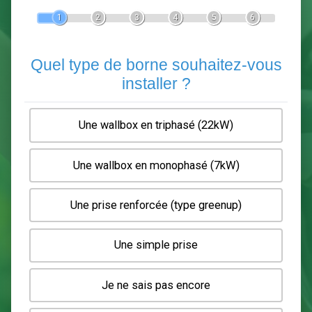
Devis Pose de borne de recha
En 5 minutes, demandez
3 devis comparatifs
electriciens
dans votre région.
Gratuit, sans pub et sans engagement.
1
2
3
4
5
6
Quel type de borne souhaitez-
installer ?
Une wallbox en triphasé (22kW)
Une wallbox en monophasé (7kW)