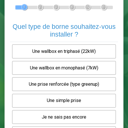
Devis Pose de borne de recha
En 5 minutes, demandez
3 devis comparatifs
electriciens
dans votre région.
Gratuit, sans pub et sans engagement.
1
2
3
4
5
6
Quel type de borne souhaitez-
installer ?
Une wallbox en triphasé (22kW)
Une wallbox en monophasé (7kW)