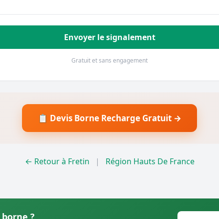
Envoyer le signalement
Gratuit et sans engagement
📋 Devis Borne Recharge Gratuit →
← Retour à Fretin
|
Région Hauts De France
 borne ?