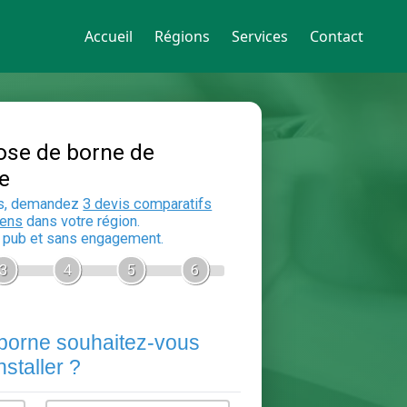
Accueil
Régions
Services
Contact
Devis Pose de borne de
recharge
En 5 minutes, demandez
3 devis compara
aux
electriciens
dans votre région.
Gratuit, sans pub et sans engagement.
1
2
3
4
5