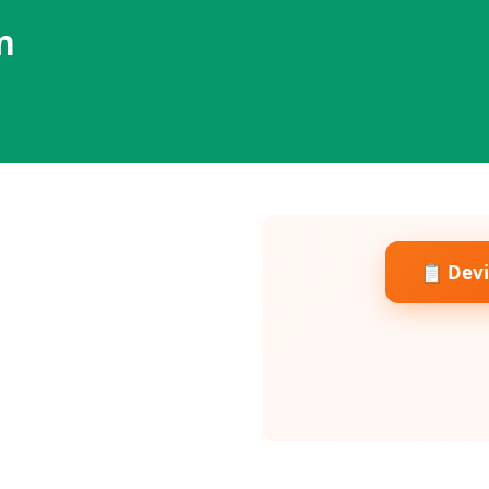
n
📋 Devi