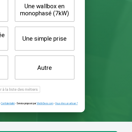
Quel type de borne souhaitez-vo
installer ?
Une wallbox en
Une wallbox 
triphasé (22kW)
monophasé (7
Une prise renforcée
Une simple pr
(type greenup)
Je ne sais pas
Autre
encore