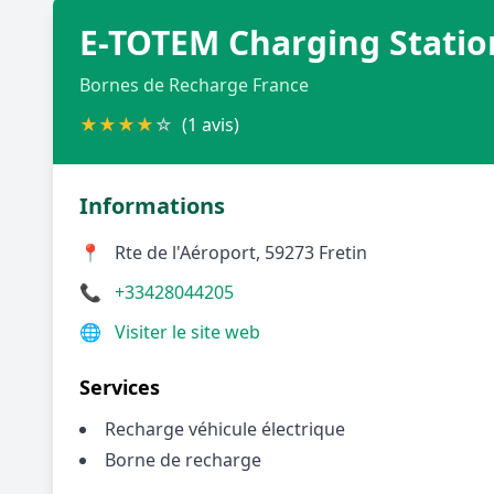
E-TOTEM Charging Statio
Bornes de Recharge France
★
★
★
★
☆
(1 avis)
Informations
📍
Rte de l'Aéroport, 59273 Fretin
📞
+33428044205
🌐
Visiter le site web
Services
Recharge véhicule électrique
Borne de recharge