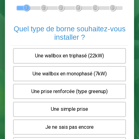
Devis Pose de borne de recha
En 5 minutes, demandez
3 devis comparatifs
electriciens
dans votre région.
Gratuit, sans pub et sans engagement.
1
2
3
4
5
6
Quel type de borne souhaitez-
installer ?
Une wallbox en triphasé (22kW)
Une wallbox en monophasé (7kW)