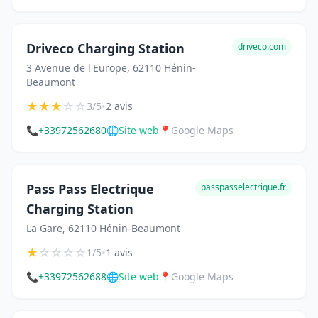
Driveco Charging Station
driveco.com
3 Avenue de l'Europe, 62110 Hénin-
Beaumont
★
★
★
☆
☆
•
3/5
2 avis
📞
+33972562680
🌐
Site web
📍
Google Maps
Pass Pass Electrique
passpasselectrique.fr
Charging Station
La Gare, 62110 Hénin-Beaumont
★
☆
☆
☆
☆
•
1/5
1 avis
📞
+33972562688
🌐
Site web
📍
Google Maps