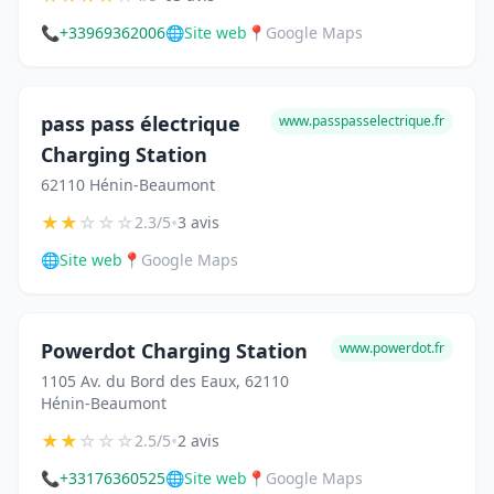
📞
+33969362006
🌐
Site web
📍
Google Maps
pass pass électrique
www.passpasselectrique.fr
Charging Station
62110 Hénin-Beaumont
★
★
☆
☆
☆
•
2.3/5
3 avis
🌐
Site web
📍
Google Maps
Powerdot Charging Station
www.powerdot.fr
1105 Av. du Bord des Eaux, 62110
Hénin-Beaumont
★
★
☆
☆
☆
•
2.5/5
2 avis
📞
+33176360525
🌐
Site web
📍
Google Maps