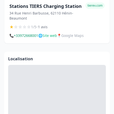
Stations TIERS Charging Station
tierev.com
34 Rue Henri Barbusse, 62110 Hénin-
Beaumont
★
☆
☆
☆
☆
•
1/5
1 avis
📞
+33972668001
🌐
Site web
📍
Google Maps
Localisation