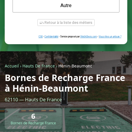
Une prise renforcée (type greenup)
Une simple prise
Je ne sais pas encore
Autre
Accueil
›
Hauts De France
›
Hénin-Beaumont
Bornes de Recharge France
à Hénin-Beaumont
Retour à la liste des métiers
62110 — Hauts De France
CGU
-
Confidentialité
- Service proposé par
ViteUnDevis.com
-
Vous êtes
6
Bornes de Recharge France