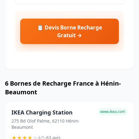
📋 Devis Borne Recharge
Gratuit →
6 Bornes de Recharge France à Hénin-
Beaumont
IKEA Charging Station
www.ikea.com
275 Bd Olof Palme, 62110 Hénin-
Beaumont
★
★
★
★
☆
•
4/5
63 avis