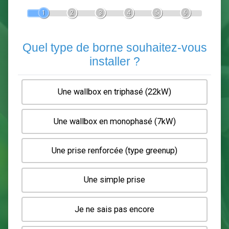
Devis Pose de borne de recha
En 5 minutes, demandez
3 devis comparatifs
electriciens
dans votre région.
Gratuit, sans pub et sans engagement.
1
2
3
4
5
6
Quel type de borne souhaitez-
installer ?
Une wallbox en triphasé (22kW)
Une wallbox en monophasé (7kW)