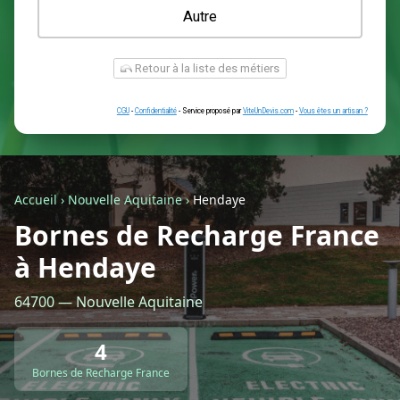
Une prise renforcée (type greenup)
Une simple prise
Je ne sais pas encore
Autre
Accueil
›
Nouvelle Aquitaine
›
Hendaye
Bornes de Recharge France
à Hendaye
Retour à la liste des métiers
64700 — Nouvelle Aquitaine
CGU
-
Confidentialité
- Service proposé par
ViteUnDevis.com
-
Vous êtes
4
Bornes de Recharge France