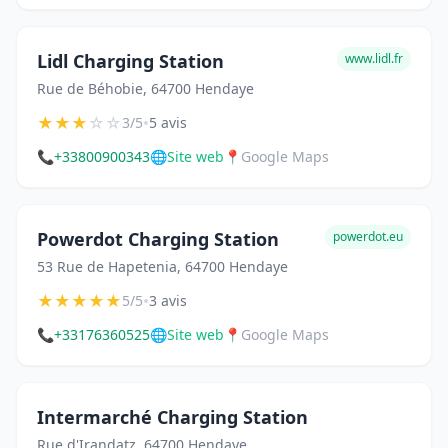
Lidl Charging Station
www.lidl.fr
Rue de Béhobie, 64700 Hendaye
★
★
★
☆
☆
•
3/5
5 avis
📞
+33800900343
🌐
Site web
📍
Google Maps
Powerdot Charging Station
powerdot.eu
53 Rue de Hapetenia, 64700 Hendaye
★
★
★
★
★
•
5/5
3 avis
📞
+33176360525
🌐
Site web
📍
Google Maps
Intermarché Charging Station
Rue d'Irandatz, 64700 Hendaye