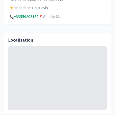
★
☆
☆
☆
☆
•
1/5
1 avis
📞
+33559203189
📍
Google Maps
Localisation