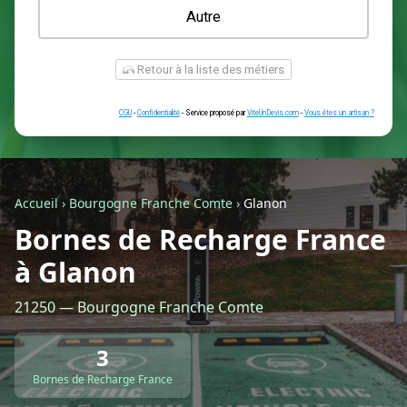
Une prise renforcée (type greenup)
Une simple prise
Je ne sais pas encore
Autre
Accueil
›
Bourgogne Franche Comte
›
Glanon
Bornes de Recharge France
à Glanon
Retour à la liste des métiers
21250 — Bourgogne Franche Comte
CGU
-
Confidentialité
- Service proposé par
ViteUnDevis.com
-
Vous êtes
3
Bornes de Recharge France