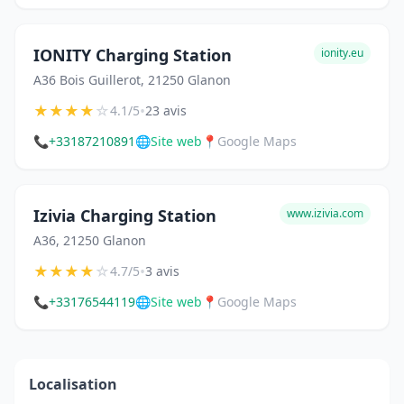
IONITY Charging Station
ionity.eu
A36 Bois Guillerot, 21250 Glanon
★
★
★
★
☆
•
4.1/5
23 avis
📞
+33187210891
🌐
Site web
📍
Google Maps
Izivia Charging Station
www.izivia.com
A36, 21250 Glanon
★
★
★
★
☆
•
4.7/5
3 avis
📞
+33176544119
🌐
Site web
📍
Google Maps
Localisation