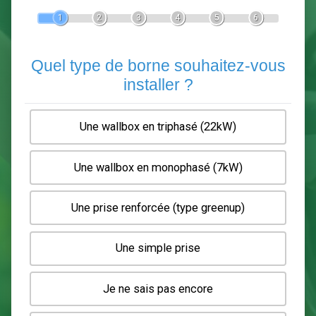
Devis Pose de borne de recha
En 5 minutes, demandez
3 devis comparatifs
electriciens
dans votre région.
Gratuit, sans pub et sans engagement.
1
2
3
4
5
6
Quel type de borne souhaitez-
installer ?
Une wallbox en triphasé (22kW)
Une wallbox en monophasé (7kW)