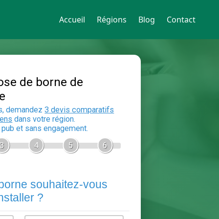
Accueil
Régions
Blog
Contact
Devis Pose de borne de
recharge
En 5 minutes, demandez
3 devis compara
aux
electriciens
dans votre région.
Gratuit, sans pub et sans engagement.
1
2
3
4
5