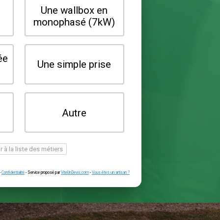
Quel type de borne souhaitez-vo
installer ?
Une wallbox en
Une wallbox 
triphasé (22kW)
monophasé (7
Une prise renforcée
Une simple pr
(type greenup)
Je ne sais pas
Autre
encore