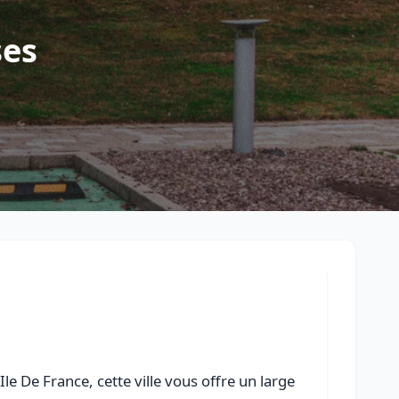
Retour à la liste des métiers
ses
CGU
-
Confidentialité
- Service proposé par
ViteUnDevis.com
-
Vous 
le De France, cette ville vous offre un large