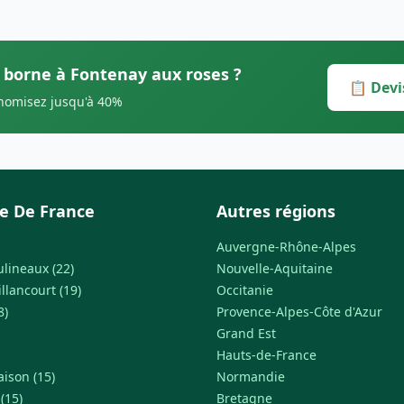
s borne à Fontenay aux roses ?
📋 Devi
onomisez jusqu'à 40%
le De France
Autres régions
Auvergne-Rhône-Alpes
ulineaux (22)
Nouvelle-Aquitaine
llancourt (19)
Occitanie
8)
Provence-Alpes-Côte d'Azur
Grand Est
Hauts-de-France
ison (15)
Normandie
(15)
Bretagne