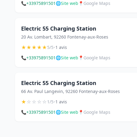
📞
+33975891501
🌐
Site web
📍
Google Maps
Electric 55 Charging Station
20 Av. Lombart, 92260 Fontenay-aux-Roses
★
★
★
★
★
•
5/5
1 avis
📞
+33975891501
🌐
Site web
📍
Google Maps
Electric 55 Charging Station
66 Av. Paul Langevin, 92260 Fontenay-aux-Roses
★
☆
☆
☆
☆
•
1/5
1 avis
📞
+33975891501
🌐
Site web
📍
Google Maps