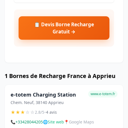
📋 Devis Borne Recharge
Gratuit →
1 Bornes de Recharge France à Apprieu
e-totem Charging Station
www.e-totem.fr
Chem. Neuf, 38140 Apprieu
★
★
★
☆
☆
•
2.8/5
4 avis
📞
+33428044205
🌐
Site web
📍
Google Maps