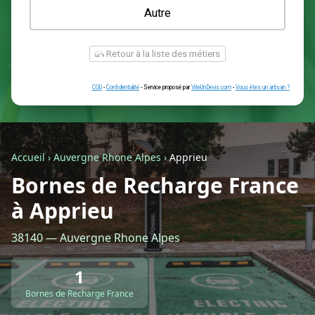
Une prise renforcée (type greenup)
Une simple prise
Je ne sais pas encore
Autre
Accueil
›
Auvergne Rhone Alpes
›
Apprieu
Bornes de Recharge France
à Apprieu
Retour à la liste des métiers
38140 — Auvergne Rhone Alpes
CGU
-
Confidentialité
- Service proposé par
ViteUnDevis.com
-
Vous êtes
1
Bornes de Recharge France