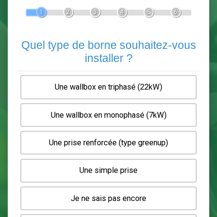
Devis Pose de borne de recha
En 5 minutes, demandez
3 devis comparatifs
electriciens
dans votre région.
Gratuit, sans pub et sans engagement.
1
2
3
4
5
6
Quel type de borne souhaitez-
installer ?
Une wallbox en triphasé (22kW)
Une wallbox en monophasé (7kW)